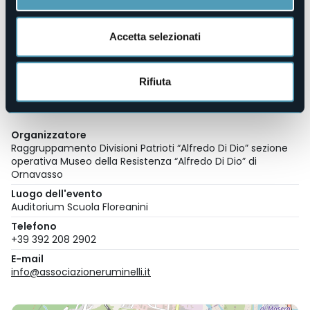
aggredisce gli altri Paesi con le armi, ma la pace del
rispetto dei diritti umani, la pace del diritto di ogni popolo
alla libertà e alla dignità…” tutti, insieme a lui, ci uniamo per
Accetta selezionati
porgere anche il nostro augurio che il nuovo anno porti
vera pace nel mondo.
Il concerto, come tutte le manifestazioni sostenute
Rifiuta
dall’Associazione Culturale Mario Ruminelli e organizzate
dal Raggruppamento A. Di Dio, è gratuito.
Organizzatore
Raggruppamento Divisioni Patrioti “Alfredo Di Dio” sezione
operativa Museo della Resistenza “Alfredo Di Dio” di
Ornavasso
Luogo dell'evento
Auditorium Scuola Floreanini
Telefono
+39 392 208 2902
E-mail
info@associazioneruminelli.it