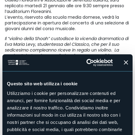
replicato martedì 21 gennaio alle ore 9:30 sempre presso
l’auditorium Floreanini.
L’evento, riservato alla scuola media domese, vedrà la
partecipazione in apertura del concerto di una selezione di
giovani alunni del corso musicale.
Il “violino della Shoah” custodisce la vicenda drammatica di
Eva Maria Levy, studentessa del Classico, che per il suo
sedicesimo compleanno riceve in regalo un violino. La
madre, Egle Segré, suona il pianoforte e sogna di fare
concerti con la figlia; ma il nazi-fascismo spezzerà questo
sogno, mentre per la famiglia Segré e per milioni di cittadini
come loro ebrei avrà inizio un incubo dal quale Eva non farà
mai ritorno.
Questo sito web utilizza i cookie
Il suo violino, però, un Collin-Mézin con una stella di David
incastonata sul retro, sarà fortunosamente recuperato dal
Utilizziamo i cookie per personalizzare contenuti ed
fratello di Eva, Enzo, sopravvissuto al campo di Monowitz.
annunci, per fornire funzionalità dei social media e per
Sebbene danneggiato il violino verrà fatto restaurare, per
poi passare nelle mani di Carlo Alberto Carutti, cremonese,
analizzare il nostro traffico. Condividiamo inoltre
collezionista di oggetti d’arte e musicofilo. Sarà proprio
informazioni sul modo in cui utilizza il nostro sito con i
Carutti, per il tramite del fratello, a ricostruire la storia di Eva
nostri partner che si occupano di analisi dei dati web,
e a far sì che le corde di quel violino tornando a vibrare,
pubblicità e social media, i quali potrebbero combinarle
sublimassero con la bellezza delle note l’orrore al quale