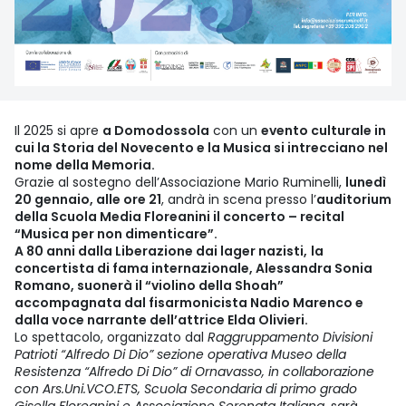
Il 2025 si apre
a Domodossola
con un
evento culturale in
cui la Storia del Novecento e la Musica si intrecciano nel
nome della Memoria.
Grazie al sostegno dell’Associazione Mario Ruminelli,
lunedì
20 gennaio, alle ore 21
, andrà in scena presso l’
auditorium
della Scuola Media Floreanini il concerto – recital
“Musica per non dimenticare”.
A 80 anni dalla Liberazione dai lager nazisti,
la
concertista di fama internazionale, Alessandra Sonia
Romano, suonerà il “violino della Shoah”
accompagnata dal fisarmonicista Nadio Marenco e
dalla voce narrante dell’attrice Elda Olivieri.
Lo spettacolo, organizzato dal
Raggruppamento Divisioni
Patrioti “Alfredo Di Dio” sezione operativa Museo della
Resistenza “Alfredo Di Dio” di Ornavasso, in collaborazione
con Ars.Uni.VCO.ETS, Scuola Secondaria di primo grado
Gisella Floreanini e Associazione Serenata Italiana
, sarà