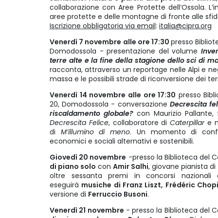
collaborazione con Aree Protette dell’Ossola. L’i
aree protette e delle montagne di fronte alle sf
Iscrizione obbligatoria via email
:
italia@cipra.org
Venerdì 7 novembre
alle ore 17:30
presso Bibliot
Domodossola - presentazione del volume
Inver
terre alte e la fine della stagione dello sci di m
racconta, attraverso un reportage nelle Alpi e negli
massa e le possibili strade di riconversione dei ter
Venerdì 14 novembre alle ore 17:30
presso Bibli
20, Domodossola - conversazione
Decrescita fel
riscaldamento globale?
con Maurizio Pallante,
Decrescita Felice
, collaboratore di
Caterpillar
e m
di
M’illumino di meno
. Un momento di confro
economici e sociali alternativi e sostenibili.
Giovedì 20 novembre
-presso la Biblioteca del C
di piano solo
con
Amir Salhi
, giovane pianista d
oltre sessanta premi in concorsi nazionali e
eseguirà
musiche di Franz Liszt, Frédéric Cho
versione di
Ferruccio Busoni
.
Venerdì 21 novembre
- presso la Biblioteca del C