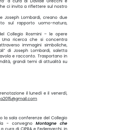
atura” a cura di Davide Grecchi e
 ci invita a riflettere sul nostro
ncese Joseph Lombardi, creano due
ento sul rapporto uomo-natura,
del Collegio Rosmini – le opere
i. Una ricerca che si concentra
attraverso immagini simboliche,
ali” di Joseph Lombardi, saletta
a favola e racconto. Trasportano in
dità, grandi temi di attualità su
enotazione il lunedì e il venerdì,
la2015@gmail.com
o la sala conferenze del Collegio
sola - convegno
Montagne che
, a cura di CIPRA e Federparchi, in