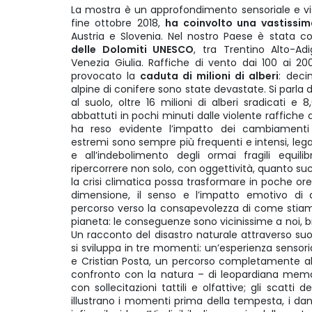
La mostra è un approfondimento sensoriale e vi
fine ottobre 2018,
ha coinvolto una vastissim
Austria e Slovenia. Nel nostro Paese è stata c
delle Dolomiti UNESCO
, tra Trentino Alto-Ad
Venezia Giulia. Raffiche di vento dai 100 ai 2
provocato la
caduta di milioni di alberi
: deci
alpine di conifere sono state devastate. Si parla di
al suolo, oltre 16 milioni di alberi sradicati e 
abbattuti in pochi minuti dalle violente raffiche 
ha reso evidente l’impatto dei cambiamenti c
estremi sono sempre più frequenti e intensi, leg
e all’indebolimento degli ormai fragili equili
ripercorrere non solo, con oggettività, quanto su
la crisi climatica possa trasformare in poche or
dimensione, il senso e l’impatto emotivo di
percorso verso la consapevolezza di come stiam
pianeta: le conseguenze sono vicinissime a noi, b
Un racconto del disastro naturale attraverso su
si sviluppa in tre momenti: un’esperienza sensori
e Cristian Posta, un percorso completamente al
confronto con la natura – di leopardiana mem
con sollecitazioni tattili e olfattive; gli scatt
illustrano i momenti prima della tempesta, i dann