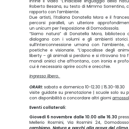
infine il video “L’indicibile linguaggio della n
Roberto Besana, su testo di Mimmo Sorrentino, che
rapporto con l’ambiente.
Due artisti, l’italiana Donatella Mora e il fra
percorsi paralleli, un ulteriore approfondim
un
unicum
per l’esposizione di Domodossola.
“Siamo natura” di Donatella Mora, biblioteca 
dialogano con i volumi e gli ambienti storic
sull’interconnessione umana con l’ambiente, 
poetiche e visionarie. “L’apocalisse degli anim
liberty – gli animali si perdono e si ritrovano tr
mondi onirici che affrontano, con ironia e profon
cui è necessario aprire occhi e orecchie.
Ingresso libero.
ORARI:
sabato e domenica 10-12.30 | 15.30-18.30
visite guidate su prenotazione | scuole solo su pr
con disponibilità a concordare altri giorni
amosso
Eventi collaterali:
Giovedì 6 novembre dalle 10.00 alle 16.30
press
Mellerio Rosmini, Via Rosmini 24, Domodos
cambiano. Natura e parchi alla prova del clima