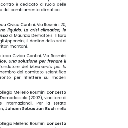
ncontro è dedicato al ruolo delle
ide del cambiamento climatico.
eca Civica Contini, Via Rosmini 20,
no liquido. La crisi climatica, le
assa
di Maurizio Dematteis. Il libro
 Appennini, il declino dello sci di
ritori montani.
oteca Civica Contini, Via Rosmini
ice. Una soluzione per frenare il
 fondatore del
Movimento per la
embro del comitato scientifico
nto per riflettere su modelli
ollegio Mellerio Rosmini
concerto
i Domodossola (2002), vincitore di
 internazionali. Per la serata
pin, Johann Sebastian Bach
nella
ollegio Mellerio Rosmini
concerto