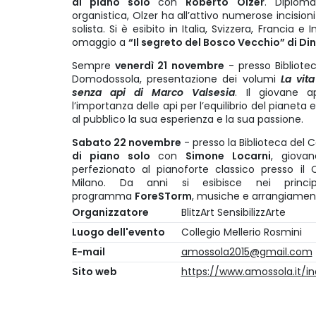
di piano solo
con
Roberto Olzer
. Diplom
organistica, Olzer ha all’attivo numerose incisioni
solista. Si è esibito in Italia, Svizzera, Francia e
omaggio a
“Il segreto del Bosco Vecchio” di Di
Sempre
venerdì 21 novembre
- presso Bibliotec
Domodossola, presentazione dei volumi
La vita
senza api di Marco Valsesia
. Il giovane a
l’importanza delle api per l’equilibrio del pianeta 
al pubblico la sua esperienza e la sua passione.
Sabato 22 novembre
- presso la Biblioteca del C
di piano solo
con
Simone Locarni
, giovan
perfezionato al pianoforte classico presso il 
Milano. Da anni si esibisce nei principal
programma
ForeSTorm
, musiche e arrangiament
Organizzatore
BlitzArt SensibilizzArte
Luogo dell'evento
Collegio Mellerio Rosmini
E-mail
amossola2015@gmail.com
Sito web
https://www.amossola.it/i