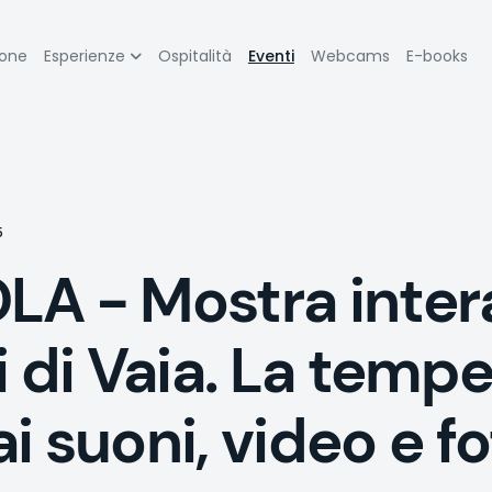
zione
ione
Esperienze
Ospitalità
Eventi
Webcams
E-books
pale
5
- Mostra intera
i di Vaia. La temp
 suoni, video e fo