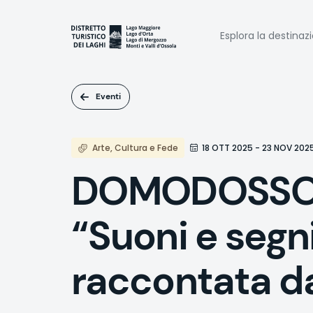
Salta
al
Naviga
contenuto
Esplora la destinaz
principale
princi
Eventi
Arte, Cultura e Fede
18 OTT 2025 - 23 NOV 202
DOMODOSSOLA 
“Suoni e segn
raccontata dai