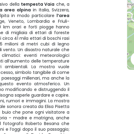
sivo della
tempesta Vaia
che, a
a area alpina
in Italia, Svizzera,
olpita in modo particolare
l’area
ige, Veneto, Lombardia e Friuli-
00 km orari e forti piogge hanno
ne di migliaia di ettari di foreste
 circa 41 mila ettari di boschi rasi
8,6 milioni di metri cubi di legno
di vento. Un disastro naturale che
limatici: eventi meteorologici
ati all’aumento delle temperature
bri ambientali. La mostra vuole
ccesso, simbolo tangibile di come
e paesaggi millenari, ma anche la
 questo evento atmosferico. Un
o modificando e distruggendo il
isogna saperle guardare e capire.
oni, rumori e immagini. La mostra
ale sonora creata da Elisa Pisetta
 buio che pone ogni visitatore a
oria – madre e matrigna, anche
i del fotografo Roberto Besana che
i e l’oggi dopo il suo passaggio;