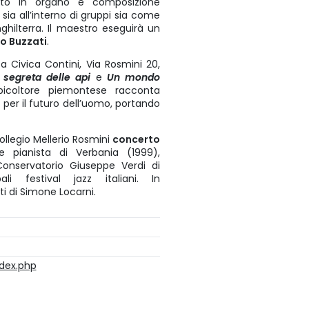
ato in organo e composizione
 sia all’interno di gruppi sia come
 Inghilterra. Il maestro eseguirà un
no Buzzati
.
a Civica Contini, Via Rosmini 20,
 segreta delle api
e
Un mondo
picoltore piemontese racconta
e per il futuro dell’uomo, portando
ollegio Mellerio Rosmini
concerto
e pianista di Verbania (1999),
Conservatorio Giuseppe Verdi di
i festival jazz italiani. In
i di Simone Locarni.
ndex.php