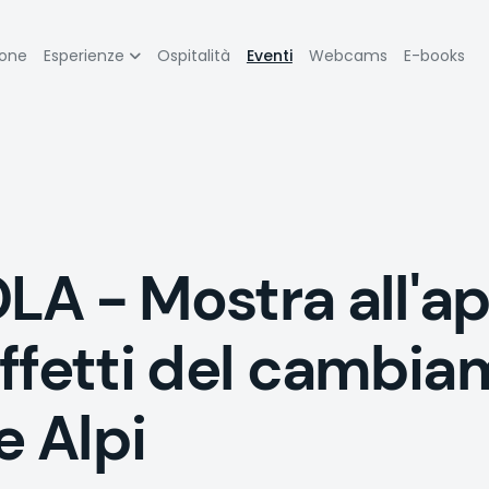
zione
ione
Esperienze
Ospitalità
Eventi
Webcams
E-books
pale
- Mostra all'ap
ffetti del cambi
e Alpi