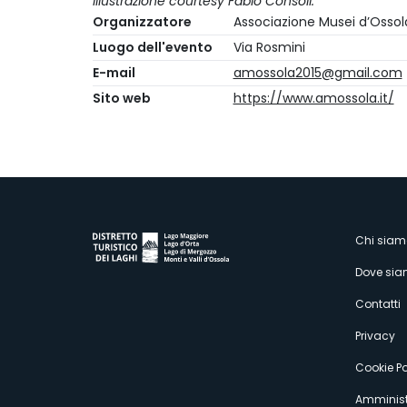
Illustrazione courtesy Fabio Consoli.
Organizzatore
Associazione Musei d’Ossol
Luogo dell'evento
Via Rosmini
E-mail
amossola2015@gmail.com
Sito web
https://www.amossola.it/
M
Chi siam
Dove si
s
Contatti
Privacy
Cookie Po
Amminist