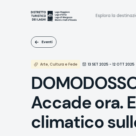
Salta
al
Naviga
contenuto
Esplora la destinaz
principale
princi
Eventi
Arte, Cultura e Fede
13 SET 2025 - 12 OTT 2025
DOMODOSSOLA 
Accade ora. E
climatico sull