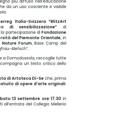
pegno più diffuso nell’educazione
he da un uso cosciente e visibile
ola.
rreg Italia-Svizzera “BlitzArt
o di sensibilizzazione”
di
 la partecipazione di
Fondazione
rsità del Piemonte Orientale
, in
 Nature Forum
, Base Camp del
frau-Aletsch”.
ione a Domodossola, raccoglie tutte
ccompagna un testo critico dello
sta di Artoteca Di-Se
che, prima
tuito di opere d’arte originali
.
bato 13 settembre
ore 17.30
in
all’entrata del Collegio Mellerio