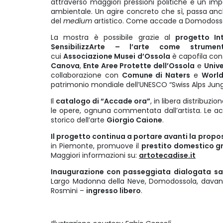
attraverso maggiori pressioni politiche e un im
ambientale. Un agire concreto che sì, passa anc
del
medium
artistico. Come accade a Domodoss
La mostra è possibile grazie al
progetto Inte
SensibilizzArte – l’arte come strument
cui
Associazione Musei d’Ossola
è capofila con
Canova
,
Ente Aree Protette dell’Ossola
e
Unive
collaborazione con
Comune di Naters
e
World
patrimonio mondiale dell’UNESCO “Swiss Alps Jung
Il
catalogo di “Accade ora”
, in libera distribuz
le opere, ognuna commentata dall’artista. Le a
storico dell’arte
Giorgio Caione
.
Il progetto continua a portare avanti la propo
in Piemonte, promuove il
prestito domestico gra
Maggiori informazioni su:
artotecadise.it
Inaugurazione con passeggiata dialogata
sa
Largo Madonna della Neve, Domodossola, davanti 
Rosmini –
ingresso libero
.