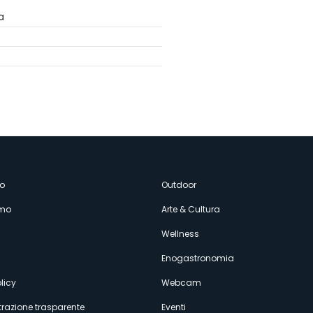
a
enù
o
Outdoor
amo
Arte & Cultura
econdario
Wellness
Enogastronomia
licy
Webcam
razione trasparente
Eventi