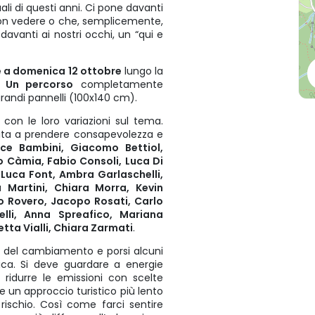
ali di questi anni. Ci pone davanti
on vedere o che, semplicemente,
davanti ai nostri occhi, un “qui e
 a domenica 12 ottobre
lungo la
.
Un percorso
completamente
grandi pannelli (100x140 cm).
o con le loro variazioni sul tema.
nvita a prendere consapevolezza e
ce Bambini, Giacomo Bettiol,
o Càmia, Fabio Consoli, Luca Di
 Luca Font, Ambra Garlaschelli,
 Martini, Chiara Morra, Kevin
lo Rovero, Jacopo Rosati, Carlo
lli, Anna Spreafico, Mariana
tta Vialli, Chiara Zarmati
.
) del cambiamento e porsi alcuni
gica. Si deve guardare a energie
i ridurre le emissioni con scelte
e un approccio turistico più lento
 rischio. Così come farci sentire