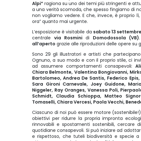
Alpi”
ragiona su uno dei temi più stringenti e attu
a una verità scomoda, che spesso fingiamo di n
non vogliamo vedere. E che, invece, è proprio lì, 
ora” quanto mai urgente.
L’esposizione è visitabile da
sabato 13 settembre
centrale
via Rosmini
di
Domodossola (VB)
all’aperto
grazie alle riproduzioni delle opere su 
Sono 29 gli illustratori e artisti che partecipan
Ognuno, a suo modo e con il proprio stile, ci i
ad assumere comportamenti consapevoli:
Ali
Chiara Belmonte, Valentina Bongiovanni, Mirk
Bartolomeo, Andrea De Santis, Federico Epis,
Sara Gironi Carnevale, Joey Guidone, Maria
Niggeler, Ray Oranges, Vanessa Poli, Pierpao
Schmidt, Claudia Schioppa, Matteo Signore
Tomaselli, Chiara Vercesi, Paola Vecchi, Benede
Ciascuno di noi può essere motore (sostenibile!
obiettivi per ridurre la propria impronta ecolo
rinnovabili e spostamenti sostenibili, cercare d
quotidiane consapevoli. Si può iniziare ad adottar
e rispettoso, che tuteli biodiversità e specie a