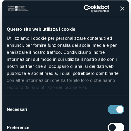
Cultura: hobbistica, artigianato e prodotti enogastronomici
d’eccellenza compongono un quadro ricco di suggestione
e profumi.
A incorniciare l'evento è lo splendido cuore antico del
capoluogo ossolano, illuminato con eleganza e
Questo sito web utilizza i cookie
impreziosito da installazioni luminose e dal grande albero
di Natale.
Utilizziamo i cookie per personalizzare contenuti ed
I Mercatini di Natale di Domodossola, nati nel 1997, sono
annunci, per fornire funzionalità dei social media e per
l'occasione perfetta per acquistare originali idee regalo e
analizzare il nostro traffico. Condividiamo inoltre
nel contempo scoprire scorci unici del borgo ossolano.
informazioni sul modo in cui utilizza il nostro sito con i
In copertina credito fotografico Distretto Turistico dei Laghi,
nostri partner che si occupano di analisi dei dati web,
ph: Marco Benedetto Cerini
pubblicità e social media, i quali potrebbero combinarle
Organizzatore
con altre informazioni che ha fornito loro o che hanno
Pro Loco di Domodossola
raccolto dal suo utilizzo dei loro servizi.
Luogo dell'evento
Centro storico
Telefono
Selezione
+39 327 920 3110 - +39 0324 248265
Necessari
del
E-mail
consenso
prolocodomo@gmail.com
infopoint@visitossola.it
Preferenze