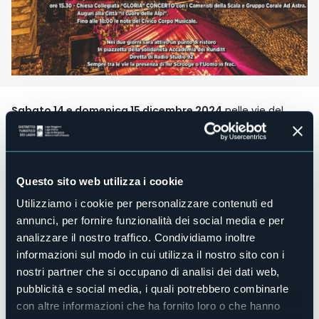
Sabato 14 e domenica 15 dicembre 2024
nelle vie del
centro storico a Domodossola si terranno
i mercatini di
Natale.
I Mercatini di Natale di Domodossola sono uno degli
appuntamenti natalizi più amati della Val d'Ossola,
Questo sito web utilizza i cookie
apprezzati tanto per l'autentica atmosfera del centro
storico di Domodossola vestito a festa, quanto per la
Utilizziamo i cookie per personalizzare contenuti ed
varietà e qualità dei prodotti esposti. Le 160 bancarelle dal
annunci, per fornire funzionalità dei social media e per
tettuccio rosso costellano vie e piazze del Borgo della
analizzare il nostro traffico. Condividiamo inoltre
Cultura: hobbistica, artigianato e prodotti enogastronomici
informazioni sul modo in cui utilizza il nostro sito con i
d’eccellenza compongono un quadro ricco di suggestione
e profumi.
nostri partner che si occupano di analisi dei dati web,
A incorniciare l'evento è lo splendido cuore antico del
pubblicità e social media, i quali potrebbero combinarle
capoluogo ossolano, illuminato con eleganza e
con altre informazioni che ha fornito loro o che hanno
impreziosito da installazioni luminose e dal grande albero