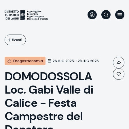
Salta
al
contenuto
principale
Eventi
Enogastronomia
26 LUG 2025 - 28 LUG 2025
DOMODOSSOLA
Loc. Gabi Valle di
Calice - Festa
Campestre del