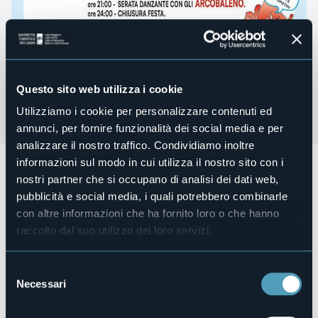
Questo sito web utilizza i cookie
Utilizziamo i cookie per personalizzare contenuti ed
annunci, per fornire funzionalità dei social media e per
analizzare il nostro traffico. Condividiamo inoltre
informazioni sul modo in cui utilizza il nostro sito con i
Da sabato 26 e lunedì 28 luglio 2025
in località Gabi Valle di Calice
nostri partner che si occupano di analisi dei dati web,
pubblicità e social media, i quali potrebbero combinarle
FESTA CAMPESTRE DEL DONATORE
con altre informazioni che ha fornito loro o che hanno
Cucina e griglia, tre serate danzanti e molto altro ancora..
raccolto dal suo utilizzo dei loro servizi.
Organizzatore
Selezione
Avis Ossolana
Necessari
del
Luogo dell'evento
consenso
Gabi Valle di Calice