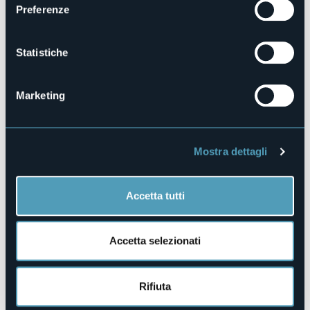
Preferenze
Telefono
+39 0324 491272
Sito web
Statistiche
https://www.avisossolana.it/
Marketing
fraz. Gabi
28845 - Domodossola (VB)
Mostra dettagli
Accetta tutti
Accetta selezionati
Apri mappa
Rifiuta