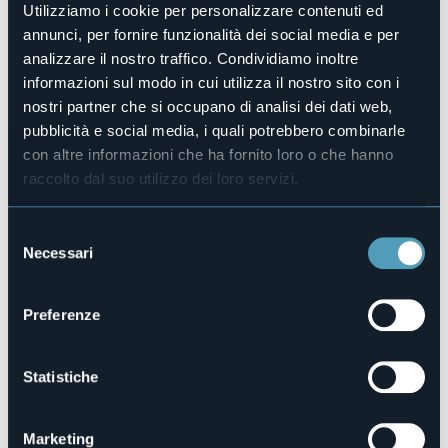
Venerdì 22 marzo
Utilizziamo i cookie per personalizzare contenuti ed
Domodossola, auditorium scuola Floreanini Via Terracini
annunci, per fornire funzionalità dei social media e per
9° EDIZIONE “LA MUSICA IN TESTA”
analizzare il nostro traffico. Condividiamo inoltre
Alle 21:00 concerto con il “Duo Castiglioni - Marcone” dal
informazioni sul modo in cui utilizza il nostro sito con i
titolo “Il salotto viennese”
Ingresso libero
nostri partner che si occupano di analisi dei dati web,
Organizzatore
pubblicità e social media, i quali potrebbero combinarle
Associazione Culturale Artexe
con altre informazioni che ha fornito loro o che hanno
Luogo dell'evento
raccolto dal suo utilizzo dei loro servizi.
Auditorium Scuola Floreanini
E-mail
Selezione
ac.artexe@gmail.com
Necessari
del
consenso
Preferenze
Via Terracini, 23 - Auditorium Scuola Floreanini
28845 - Domodossola (VB)
Statistiche
Marketing