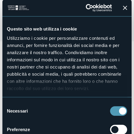
Questo sito web utilizza i cookie
Utilizziamo i cookie per personalizzare contenuti ed
annunci, per fornire funzionalità dei social media e per
Domenica 21 settembre dalle ore 16:30
si terrà la
analizzare il nostro traffico. Condividiamo inoltre
"pedalata d'autunno"
per bambini e grandi. Arrivo in
informazioni sul modo in cui utilizza il nostro sito con i
Piazza Mercato dove ci saranno giochi e merenda per i più
nostri partner che si occupano di analisi dei dati web,
piccoli.
pubblicità e social media, i quali potrebbero combinarle
Organizzatore
Pro Loco e FIAB
con altre informazioni che ha fornito loro o che hanno
raccolto dal suo utilizzo dei loro servizi.
Luogo dell'evento
Largo Madonna della Neve
Telefono
Selezione
+39 327 920 3110
Necessari
del
E-mail
consenso
prolocodomo@gmail.com
Preferenze
Sito web