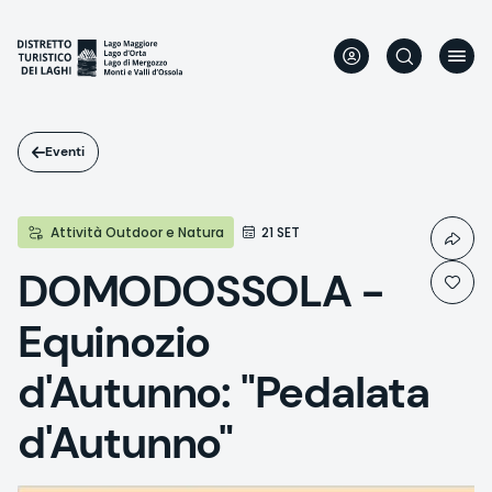
Salta
al
contenuto
principale
Eventi
Attività Outdoor e Natura
21 SET
DOMODOSSOLA -
Equinozio
d'Autunno: "Pedalata
d'Autunno"