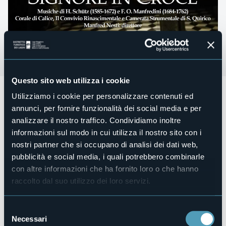
Questo sito web utilizza i cookie
Domenica 29 marzo alle ore 21:45
si terrà il
concerto "Le
Utilizziamo i cookie per personalizzare contenuti ed
Sette Parole del Signore in Croce".
Concerto della Corale
annunci, per fornire funzionalità dei social media e per
di Calice, Il Convivio Rinascimentale e Camerata
analizzare il nostro traffico. Condividiamo inoltre
Strumentale di S. Quirico. L’attività della Cappella Musicale
è resa possibile grazie alla sensibilità dell’Istituto della Carità
informazioni sul modo in cui utilizza il nostro sito con i
– PP. Rosminiani, della Parrocchia di Calice, dell’Ente di
nostri partner che si occupano di analisi dei dati web,
Gestione dei Sacri Monti, della Città di Domodossola e con
pubblicità e social media, i quali potrebbero combinarle
il sostegno e il contributo prezioso della Fondazione CRT.
con altre informazioni che ha fornito loro o che hanno
Organizzatore
raccolto dal suo utilizzo dei loro servizi.
Istituto della Carità - PP. Rosminiani, Città di Domodossola,
Parrochia di Calice, Parrocchia SS. Gervaso e Protaso, Ente
Selezione
di gestone dei Sacri Monti
Necessari
del
Luogo dell'evento