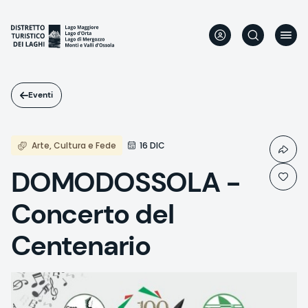
Salta
al
contenuto
principale
Eventi
Arte, Cultura e Fede
16 DIC
DOMODOSSOLA -
Concerto del
Centenario