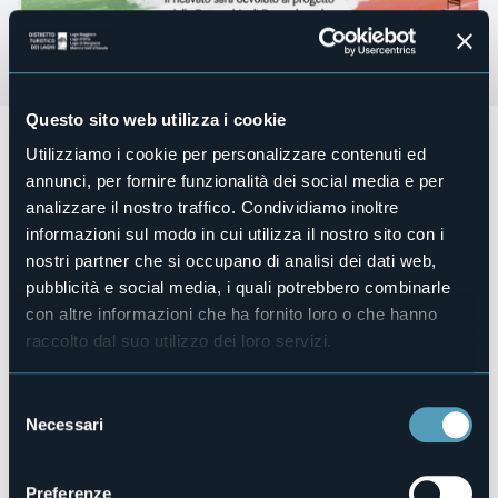
Questo sito web utilizza i cookie
Sabato 16 dicembre 2023 alle ore 21.00 presso la
Utilizziamo i cookie per personalizzare contenuti ed
Collegiata SS. Gervaso e Protaso di Domodossola (VB)
annunci, per fornire funzionalità dei social media e per
Concerto del Coro A.N.A. assieme alla Fanfara Alpina
analizzare il nostro traffico. Condividiamo inoltre
Ossolana.
informazioni sul modo in cui utilizza il nostro sito con i
Dirigono i Maestri Sartori Enzo e Castellano Samuele.
nostri partner che si occupano di analisi dei dati web,
Ingresso a offerta, il ricavato sarà devoluto al progetto della
pubblicità e social media, i quali potrebbero combinarle
Parrocchia di Domodossola.
con altre informazioni che ha fornito loro o che hanno
Organizzatore
raccolto dal suo utilizzo dei loro servizi.
Coro A.N.A. e Fanfara Alpina Ossolana
Luogo dell'evento
Collegiata SS. Gervaso e Protaso
Selezione
Necessari
del
Telefono
+39 0324 44434
consenso
E-mail
Preferenze