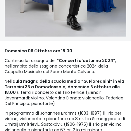
Domenica 06 Ottobre ore 18.00
Continua la rassegna dei
“Concerti d’autunno 2024”
,
nell’ambito della stagione concertistica 2024 della
Cappella Musicale del Sacro Monte Calvario.
Nell’
aula magna della scuola media “G. Floreanini” in via
Terracini 35 a Domodossola
,
domenica 6 ottobre alle
18.00
si terrà il concerto del Trio Fenice (Elenoir
Javanmardi: violino, Valentina Bionda: violoncello, Federico
Del Principio: pianoforte)
In programma di Johannes Brahms (1833-1897) il Trio per
violino, violoncello e pianoforte op.8 nr. 1 in Si maggiore e di
Dmítrij Dmítrievič Šostakóvič (1906-1975) il Trio per violino,
violoncello e pianoforte op.67 nr. 2 in mi minore.