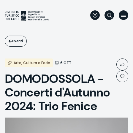
Salta
al
contenuto
principale
Eventi
Arte, Cultura e Fede
6 OTT
DOMODOSSOLA -
Concerti d'Autunno
2024: Trio Fenice