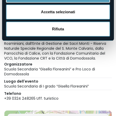
Gramaglia, dal 2022 il Trio fa parte della rete de “Le Dimore
del Quartetto”.
Accetta selezionati
Il concerto è organizzato in collaborazione con Scuola
Secondaria di I grado “Gisella Floreanini” di Domodossola e
con la Pro Loco di Domodossola.
Rifiuta
L’attività concertistica della Cappella Musicale del Sacro
Monte Calvario è sostenuta dall’Istituto della Carità – PP.
Rosminiani, dall’Ente di Gestione dei Sacri Monti - Riserva
Naturale Speciale Regionale del S. Monte Calvario, dalla
Parrocchia di Calice, con la Fondazione Comunitaria del
VCO, la Fondazione CRT e la Città di Domodossola.
Organizzatore
Scuola Secondaria “Gisella Floreanini” e Pro Loco di
Domodossola
Luogo dell'evento
Scuola Secondaria di I grado “Gisella Floreanini”
Telefono
+39 0324 248265 Uff. turistico