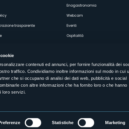
Enogastronomia
licy
Webcam
razione trasparente
Eventi
e
Ospitalità
 cookie
rsonalizzare contenuti ed annunci, per fornire funzionalità dei soc
ostro traffico. Condividiamo inoltre informazioni sul modo in cui u
Seguici sui nostri canali social
partner che si occupano di analisi dei dati web, pubblicità e social
aly
combinarle con altre informazioni che ha fornito loro o che hanno
 loro servizi.
Preferenze
Statistiche
Marketing