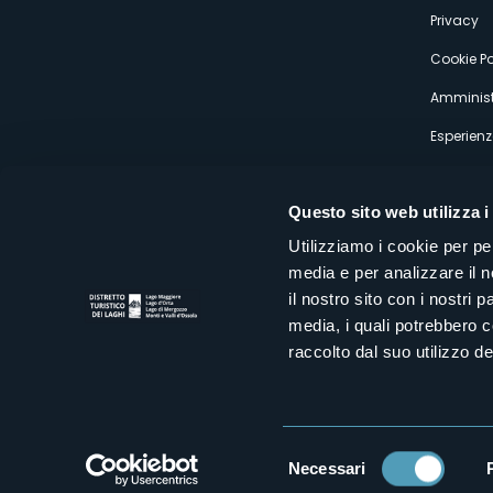
Privacy
Cookie Po
Amminist
Esperienz
Questo sito web utilizza i
Utilizziamo i cookie per pe
media e per analizzare il n
Distretto Turistico dei Laghi Scrl
il nostro sito con i nostri 
Sede legale e operativa: Corso Italia 26 - 28838 Stresa VB - It
media, i quali potrebbero 
tel:
+39 0323 30416
infoturismo@distrettolaghi.it
e
distrettolaghi@legalmail.it
raccolto dal suo utilizzo dei
www.distrettolaghi.it
P.I. 01648650032
Selezione
Necessari
del