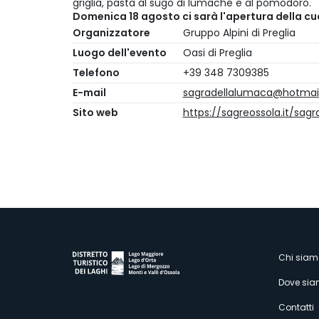
griglia, pasta al sugo di lumache e al pomodoro.
Domenica 18 agosto ci sarà l'apertura della c
Organizzatore
Gruppo Alpini di Preglia
Luogo dell'evento
Oasi di Preglia
Telefono
+39 348 7309385
E-mail
sagradellalumaca@hotmail.
Sito web
https://sagreossola.it/sag
M
Chi siam
Dove si
s
Contatti