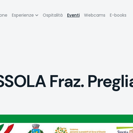
zione
ione
Esperienze
Ospitalità
Eventi
Webcams
E-books
pale
LA Fraz. Preglia