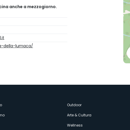
ucina anche a mezzogiorno.
it
ra-della-lumaca/
enù
o
Outdoor
amo
Arte & Cultura
econdario
Wellness