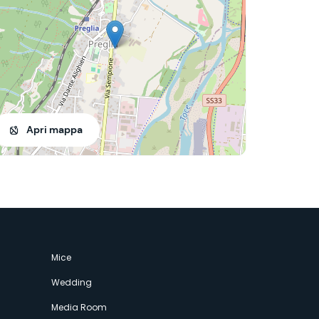
Apri mappa
Mice
Wedding
Media Room