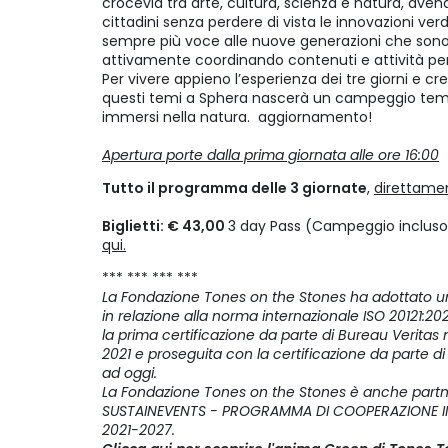
crocevia tra arte, cultura, scienza e natura, avend
cittadini senza perdere di vista le innovazioni verd
sempre più voce alle nuove generazioni che sono 
attivamente coordinando contenuti e attività pe
Per vivere appieno l’esperienza dei tre giorni e c
questi temi a Sphera nascerà un campeggio temp
immersi nella natura. aggiornamento!
Apertura porte dalla prima giornata alle ore 16:00
Tutto il programma delle 3 giornate
,
direttamen
Biglietti: € 43,00
3 day Pass (Campeggio incluso)
qui.
*** *** *** ***
La Fondazione Tones on the Stones ha adottato un
in relazione alla norma internazionale ISO 20121:202
la prima certificazione da parte di Bureau Veritas 
2021 e proseguita con la certificazione da parte d
ad oggi.
La Fondazione
Tones on the Stones è anche partne
SUSTAINEVENTS - PROGRAMMA DI COOPERAZIONE INT
2021-2027.