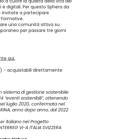
o a cuore la qualità della vita dei
i e digitali. Per questo Sphera da
invitate a partecipare
rformative.
reare una comunità attiva su
oraneo per passare tre giorni
te qui.
 - acquistabili direttamente
 sistema di gestione sostenibile
4 “eventi sostenibili”, ottenendo
nel luglio 2020, confermata nel
i RINA, anno dopo anno, dal 2022
r italiano nel Progetto
ERREG VI-A ITALIA SVIZZERA