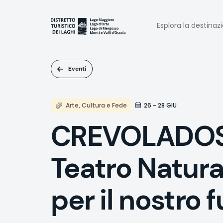
Salta
al
Naviga
contenuto
Esplora la destinaz
principale
princi
Eventi
Arte, Cultura e Fede
26 - 28 GIU
CREVOLADOSSO
Teatro Natura
per il nostro 