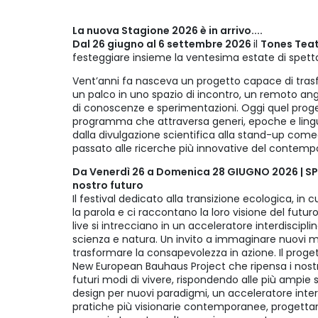
La nuova Stagione 2026 è in arrivo....
Dal 26 giugno al 6 settembre 2026
il
Tones Tea
festeggiare insieme la ventesima estate di spettaco
Vent’anni fa nasceva un progetto capace di tras
un palco in uno spazio di incontro, un remoto an
di conoscenze e sperimentazioni. Oggi quel proge
programma che attraversa generi, epoche e linguagg
dalla divulgazione scientifica alla stand-up come
passato alle ricerche più innovative del contem
Da Venerdì 26 a Domenica 28 GIUGNO 2026 | SPHE
nostro futuro
Il festival dedicato alla transizione ecologica, in
la parola e ci raccontano la loro visione del futu
live si intrecciano in un acceleratore interdiscipli
scienza e natura. Un invito a immaginare nuovi m
trasformare la consapevolezza in azione. Il proget
New European Bauhaus Project che ripensa i nostri 
futuri modi di vivere, rispondendo alle più ampie s
design per nuovi paradigmi, un acceleratore interd
pratiche più visionarie contemporanee, progettand