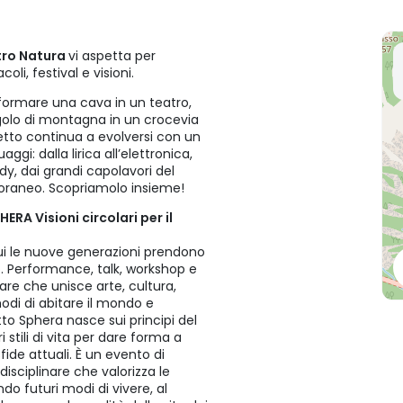
tro Natura
vi aspetta per
li, festival e visioni.
formare una cava in un teatro,
golo di montagna in un crocevia
tto continua a evolversi con un
i: dalla lirica all’elettronica,
dy, dai grandi capolavori del
poraneo. Scopriamolo insieme!
RA Visioni circolari per il
 cui le nuove generazioni prendono
ro. Performance, talk, workshop e
nare che unisce arte, cultura,
odi di abitare il mondo e
to Sphera nasce sui principi del
stili di vita per dare forma a
fide attuali. È un evento di
isciplinare che valorizza le
o futuri modi di vivere, al