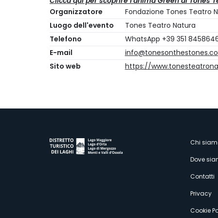
Clicca qui per scoprire l'anima Green di Tones T
Organizzatore
Fondazione Tones Teatro N
Luogo dell'evento
Tones Teatro Natura
Telefono
WhatsApp +39 351 845864
E-mail
info@tonesonthestones.c
Sito web
https://www.tonesteatron
M
Chi siam
Dove si
s
Contatti
Privacy
Cookie Po