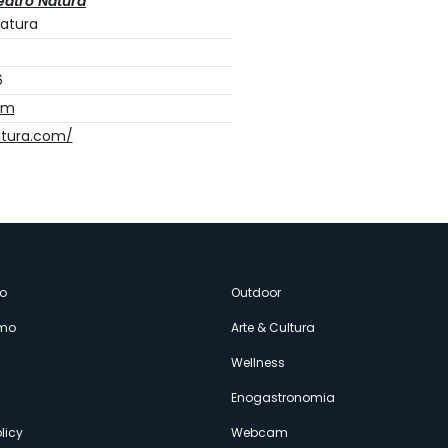
eatro Natura
atura
6
om
atura.com/
enù
o
Outdoor
amo
Arte & Cultura
econdario
Wellness
Enogastronomia
licy
Webcam