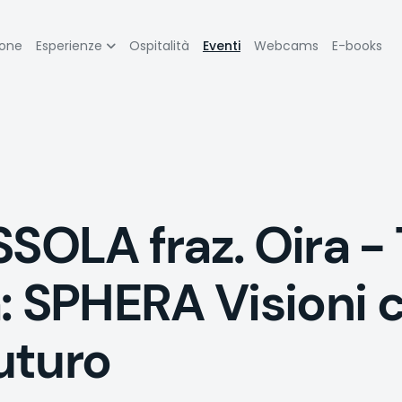
zione
ione
Esperienze
Ospitalità
Eventi
Webcams
E-books
pale
LA fraz. Oira - 
: SPHERA Visioni c
futuro