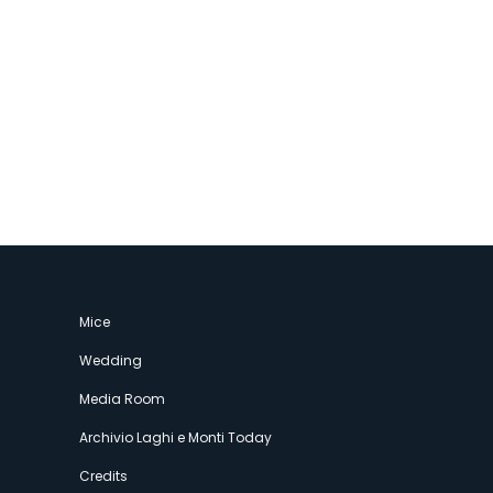
Mice
Wedding
Media Room
Archivio Laghi e Monti Today
Credits