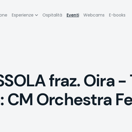
zione
ione
Esperienze
Ospitalità
Eventi
Webcams
E-books
pale
LA fraz. Oira - 
: CM Orchestra Fe