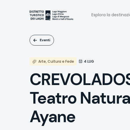
Salta
al
Naviga
contenuto
Esplora la destinaz
principale
princi
Eventi
Arte, Cultura e Fede
4 LUG
CREVOLADOSSO
Teatro Natura
Ayane