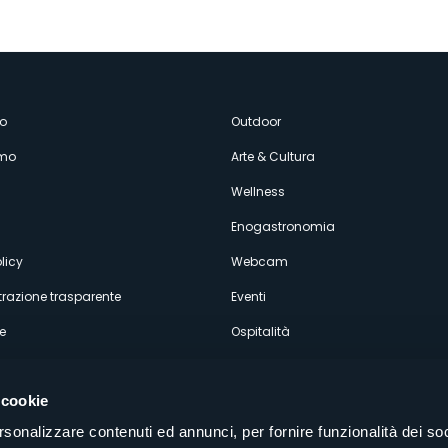
enù
o
Outdoor
amo
Arte & Cultura
econdario
Wellness
Enogastronomia
licy
Webcam
razione trasparente
Eventi
e
Ospitalità
 cookie
rsonalizzare contenuti ed annunci, per fornire funzionalità dei soc