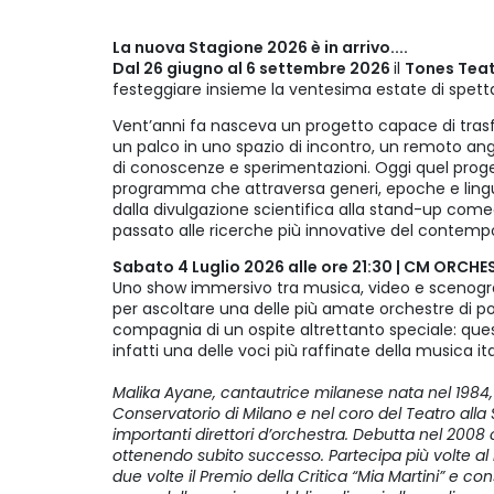
La nuova Stagione 2026 è in arrivo....
Dal 26 giugno al 6 settembre 2026
il
Tones Tea
festeggiare insieme la ventesima estate di spettaco
Vent’anni fa nasceva un progetto capace di tras
un palco in uno spazio di incontro, un remoto an
di conoscenze e sperimentazioni. Oggi quel proge
programma che attraversa generi, epoche e linguagg
dalla divulgazione scientifica alla stand-up come
passato alle ricerche più innovative del contem
Sabato 4 Luglio 2026 alle ore 21:30 | CM ORCH
Uno show immersivo tra musica, video e scenogra
per ascoltare una delle più amate orchestre di pop 
compagnia di un ospite altrettanto speciale: que
infatti una delle voci più raffinate della musica it
Malika Ayane, cantautrice milanese nata nel 1984
Conservatorio di Milano e nel coro del Teatro alla
importanti direttori d’orchestra. Debutta nel 2008
ottenendo subito successo. Partecipa più volte al
due volte il Premio della Critica “Mia Martini” e co