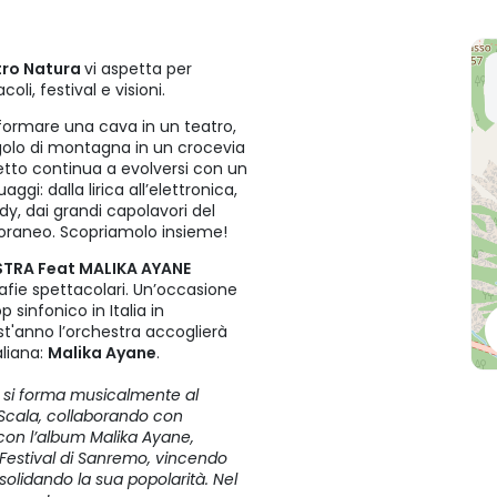
tro Natura
vi aspetta per
li, festival e visioni.
formare una cava in un teatro,
golo di montagna in un crocevia
tto continua a evolversi con un
i: dalla lirica all’elettronica,
dy, dai grandi capolavori del
poraneo. Scopriamolo insieme!
ESTRA Feat MALIKA AYANE
fie spettacolari. Un’occasione
sinfonico in Italia in
st'anno l’orchestra accoglierà
aliana:
Malika Ayane
.
, si forma musicalmente al
 Scala, collaborando con
 con l’album Malika Ayane,
 Festival di Sanremo, vincendo
nsolidando la sua popolarità. Nel