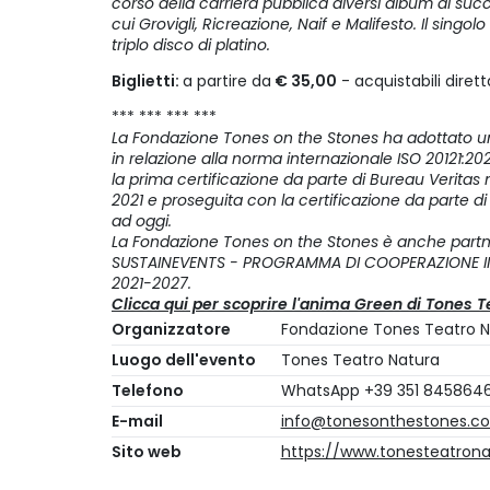
corso della carriera pubblica diversi album di succ
cui Grovigli, Ricreazione, Naif e Malifesto. Il singol
triplo disco di platino.
Biglietti:
a partire da
€ 35,00
- acquistabili dire
*** *** *** ***
La Fondazione Tones on the Stones ha adottato un
in relazione alla norma internazionale ISO 20121:202
la prima certificazione da parte di Bureau Veritas 
2021 e proseguita con la certificazione da parte d
ad oggi.
La Fondazione
Tones on the Stones è anche partne
SUSTAINEVENTS - PROGRAMMA DI COOPERAZIONE INT
2021-2027.
Clicca qui per scoprire l'anima Green di Tones T
Organizzatore
Fondazione Tones Teatro N
Luogo dell'evento
Tones Teatro Natura
Telefono
WhatsApp +39 351 845864
E-mail
info@tonesonthestones.c
Sito web
https://www.tonesteatron