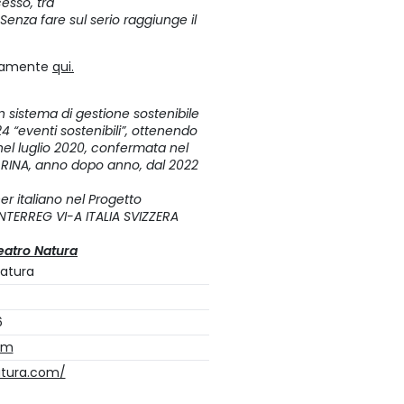
esso, tra
o Senza fare sul serio raggiunge il
ttamente
qui.
 sistema di gestione sostenibile
4 “eventi sostenibili”, ottenendo
nel luglio 2020, confermata nel
i RINA, anno dopo anno, dal 2022
r italiano nel Progetto
ERREG VI-A ITALIA SVIZZERA
eatro Natura
atura
6
om
atura.com/