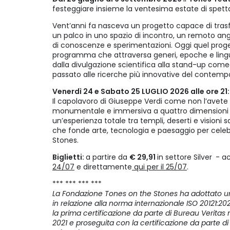
festeggiare insieme la ventesima estate di spettaco
Vent’anni fa nasceva un progetto capace di tras
un palco in uno spazio di incontro, un remoto an
di conoscenze e sperimentazioni. Oggi quel proge
programma che attraversa generi, epoche e linguagg
dalla divulgazione scientifica alla stand-up come
passato alle ricerche più innovative del contem
Venerdì 24 e Sabato 25 LUGLIO 2026 alle ore 21
Il capolavoro di Giuseppe Verdi come non l’avete
monumentale e immersiva a quattro dimensioni t
un’esperienza totale tra templi, deserti e visioni s
che fonde arte, tecnologia e paesaggio per celeb
Stones.
Biglietti:
a partire da
€ 29,91
in settore Silver
- ac
24/07
e direttamente
qui per il 25/07
.
*** *** *** ***
La Fondazione Tones on the Stones ha adottato un
in relazione alla norma internazionale ISO 20121:202
la prima certificazione da parte di Bureau Veritas 
2021 e proseguita con la certificazione da parte d