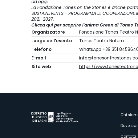
ad oggi.
La Fondazione
Tones on the Stones è anche partne
SUSTAINEVENTS - PROGRAMMA DI COOPERAZIONE INT
2021-2027.
Clicca qui per scoprire l'anima Green di Tones T
Organizzatore
Fondazione Tones Teatro N
Luogo dell'evento
Tones Teatro Natura
Telefono
WhatsApp +39 351 845864
E-mail
info@tonesonthestones.c
Sito web
https://www.tonesteatron
M
Chi siam
Dove si
Contatti