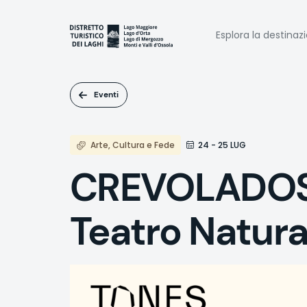
Salta
al
Naviga
contenuto
Esplora la destinaz
principale
princi
Eventi
Arte, Cultura e Fede
24 - 25 LUG
CREVOLADOSSO
Teatro Natura