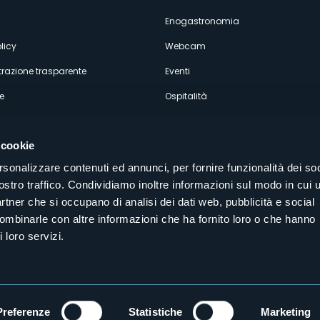
econdario
Enogastronomia
licy
Webcam
razione trasparente
Eventi
e
Ospitalità
 cookie
rsonalizzare contenuti ed annunci, per fornire funzionalità dei soc
ostro traffico. Condividiamo inoltre informazioni sul modo in cui u
Seguici sui nostri canali social
partner che si occupano di analisi dei dati web, pubblicità e social
aly
combinarle con altre informazioni che ha fornito loro o che hanno
 loro servizi.
Preferenze
Statistiche
Marketing