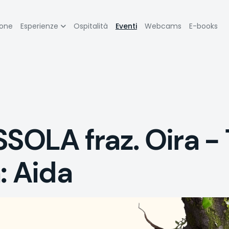
zione
ione
Esperienze
Ospitalità
Eventi
Webcams
E-books
pale
LA fraz. Oira - 
: Aida