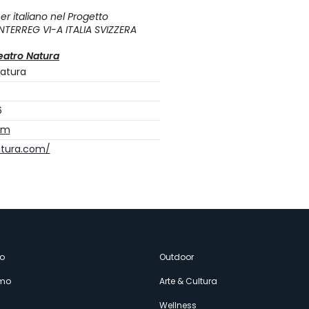
r italiano nel Progetto
ERREG VI-A ITALIA SVIZZERA
eatro Natura
atura
6
om
atura.com/
enù
o
Outdoor
amo
Arte & Cultura
Wellness