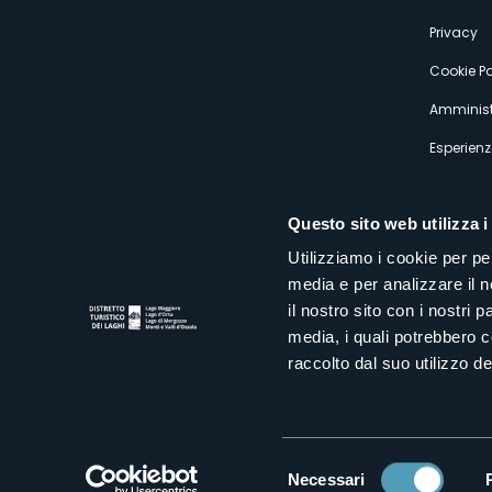
s
Privacy
Cookie Po
Amminist
Esperienz
Questo sito web utilizza i
Utilizziamo i cookie per pe
media e per analizzare il n
Distretto Turistico dei Laghi Scrl
il nostro sito con i nostri 
Sede legale e operativa: Corso Italia 26 - 28838 Stresa VB - It
media, i quali potrebbero 
tel:
+39 0323 30416
infoturismo@distrettolaghi.it
e
distrettolaghi@legalmail.it
raccolto dal suo utilizzo dei
www.distrettolaghi.it
P.I. 01648650032
Selezione
Necessari