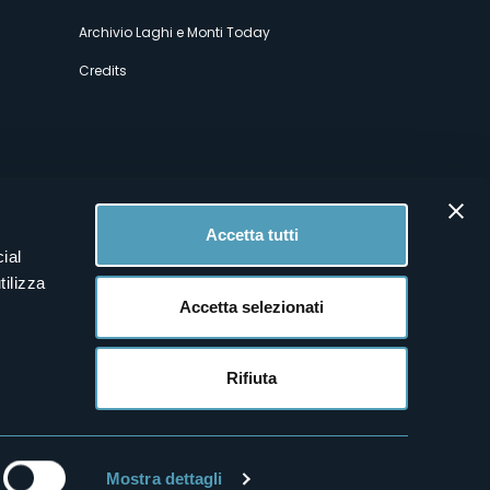
Archivio Laghi e Monti Today
Credits
Accetta tutti
ial
tilizza
Accetta selezionati
Rifiuta
Mostra dettagli