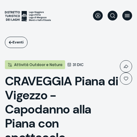
Salta
al
contenuto
principale
Eventi
Attività Outdoor e Natura
31 DIC
CRAVEGGIA Piana di
Vigezzo -
Capodanno alla
Piana con