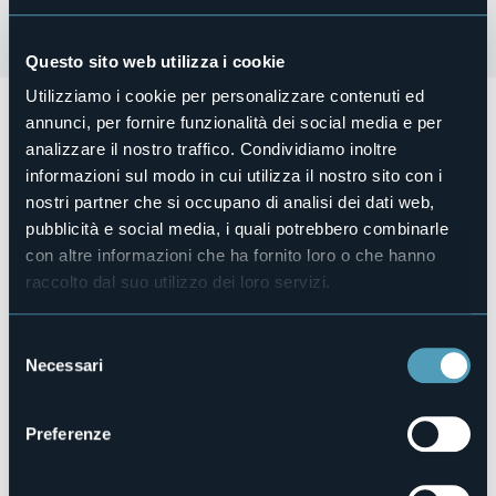
Questo sito web utilizza i cookie
Utilizziamo i cookie per personalizzare contenuti ed
Martedì 31 dicembre
si festeggia
il Capodanno alla Piana
annunci, per fornire funzionalità dei social media e per
di Vigezzo
con un cenone delizioso, una ciaspolata sotto
analizzare il nostro traffico. Condividiamo inoltre
le stelle, i fuochi d'artificio, il karaoke e il DJ set di Gianluca
informazioni sul modo in cui utilizza il nostro sito con i
Grieco!
nostri partner che si occupano di analisi dei dati web,
Per programma e costi
cliccare qui
.
pubblicità e social media, i quali potrebbero combinarle
Organizzatore
con altre informazioni che ha fornito loro o che hanno
Piana di Vigezzo
raccolto dal suo utilizzo dei loro servizi.
Luogo dell'evento
Piana di Vigezzo
Telefono
Selezione
+39 345 8587040
Necessari
del
Sito web
consenso
https://pianadivigezzo.it/products/capodanno-alla-piana?
Preferenze
variant=47578078282072