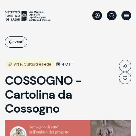
Salta
al
contenuto
principale
Eventi
Arte, Cultura e Fede
4 OTT
COSSOGNO -
Cartolina da
Cossogno