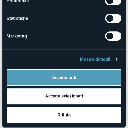
Preferenze
Fiorella Mattioli Carcano
Note sulla figura di san Brizio, vescovo di Tours
Statistiche
Stefano Martinella
L’affresco cinquecentesco della Madonna con il Bambino
Marketing
Ivana Teruggi
Stucchi preziosi nella chiesa di San Brizio
Marina Dell’Omo
Mostra dettagli
La scultura lignea nella chiesa di San Brizio
Elena Poletti Ecclesia
Dalla chiesa al territorio: note sul tessuto economico-
Accetta tutti
sociale della comunità attraverso i segni devozionali
Organizzatore
Accetta selezionati
Parrocchia di San Brizio di Cossogno, Comune di Cossogno,
Gruppo Sportivo Cossognese e Associazione Le Ruènche
Luogo dell'evento
Rifiuta
Chiesa di San Brizio
Telefono