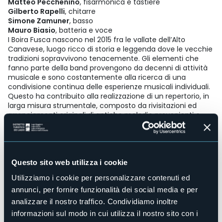
Matteo Pecchenino
, fisarmonica e tastiere
Gilberto Rapelli
, chitarre
Simone Zamuner
, basso
Mauro Biasio
, batteria e voce
I Boira Fusca nascono nel 2015 fra le vallate dell’Alto
Canavese, luogo ricco di storia e leggenda dove le vecchie
tradizioni sopravvivono tenacemente. Gli elementi che
fanno parte della band provengono da decenni di attività
musicale e sono costantemente alla ricerca di una
condivisione continua delle esperienze musicali individuali.
Questo ha contribuito alla realizzazione di un repertorio, in
larga misura strumentale, composto da rivisitazioni ed
arrangiamenti originali di antiche melodie provenienti o
ispirate principalmente dall’area celtica. Hanno avuto
modo di partecipare ad alcuni fra gli appuntamenti più
prestigiosi del settore e stanno attualmente lavorando al
loro secondo album.
Questo sito web utilizza i cookie
ITINERARIO E NOTE
Utilizziamo i cookie per personalizzare contenuti ed
Percorso particolare nelle Terre di Mezzo, con corti,
annunci, per fornire funzionalità dei social media e per
terrazzamenti e boschi misti di latifoglie, antiche
analizzare il nostro traffico. Condividiamo inoltre
mulattiere e testimonianze di devozione popolare.
informazioni sul modo in cui utilizza il nostro sito con i
L’itinerario attraversa l’abitato di Caprezzo per raggiungere