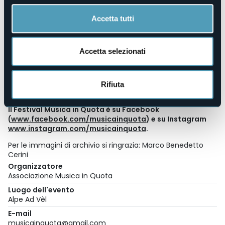
Ritrovo: ore 9, Chiesa parrocchiale di Caprezzo
Itinerario: Caprezzo – Tremisino – Pont – Ad Vèl
Accetta tutti
Dislivello: 500 m
Tempo percorrenza: 1h 50’
Grado di difficoltà: E – Sentiero Escursionistico
Guida: Guide Ufficiali Parco Val Grande – Cooperativa
Accetta selezionati
Valgrande – Stefania Vaudo 339 7606822
EVENTO GRATUITO
Rifiuta
Il programma completo della stagione 2025 è online sul
sito web
www.musicainquota.it
.
Il Festival Musica in Quota è su Facebook
(
www.facebook.com/musicainquota
) e su Instagram
www.instagram.com/musicainquota
.
Per le immagini di archivio si ringrazia: Marco Benedetto
Cerini
Organizzatore
Associazione Musica in Quota
Luogo dell'evento
Alpe Ad Vèl
E-mail
musicainquota@gmail.com