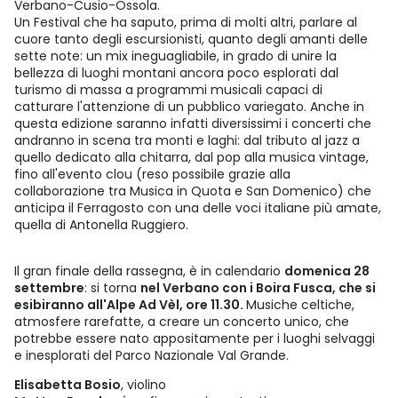
Verbano-Cusio-Ossola.
Un Festival che ha saputo, prima di molti altri, parlare al
cuore tanto degli escursionisti, quanto degli amanti delle
sette note: un mix ineguagliabile, in grado di unire la
bellezza di luoghi montani ancora poco esplorati dal
turismo di massa a programmi musicali capaci di
catturare l'attenzione di un pubblico variegato. Anche in
questa edizione saranno infatti diversissimi i concerti che
andranno in scena tra monti e laghi: dal tributo al jazz a
quello dedicato alla chitarra, dal pop alla musica vintage,
fino all'evento clou (reso possibile grazie alla
collaborazione tra Musica in Quota e San Domenico) che
anticipa il Ferragosto con una delle voci italiane più amate,
quella di Antonella Ruggiero.
Il gran finale della rassegna, è in calendario
domenica 28
settembre
: si torna
nel Verbano con i Boira Fusca, che si
esibiranno all'Alpe Ad Vèl, ore 11.30.
Musiche celtiche,
atmosfere rarefatte, a creare un concerto unico, che
potrebbe essere nato appositamente per i luoghi selvaggi
e inesplorati del Parco Nazionale Val Grande.
Elisabetta Bosio
, violino