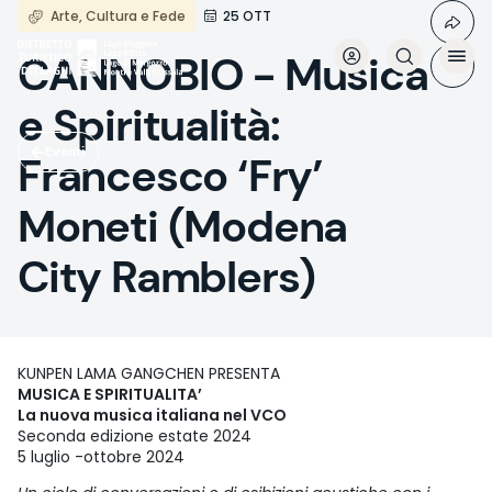
Salta
Arte, Cultura e Fede
25 OTT
al
contenuto
CANNOBIO - Musica
principale
e Spiritualità:
Eventi
Francesco ‘Fry’
Moneti (Modena
City Ramblers)
KUNPEN LAMA GANGCHEN PRESENTA
MUSICA E SPIRITUALITA’
La nuova musica italiana nel VCO
Seconda edizione estate 2024
5 luglio -ottobre 2024