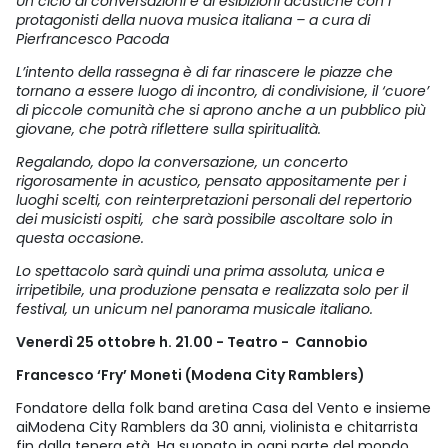
Un ciclo di conversazioni e di esibizioni acustiche con i
protagonisti della nuova musica italiana – a cura di
Pierfrancesco Pacoda
L’intento della rassegna è di far rinascere le piazze che
tornano a essere luogo di incontro, di condivisione, il ‘cuore’
di piccole comunità che si aprono anche a un pubblico più
giovane, che potrà riflettere sulla spiritualità.
Regalando, dopo la conversazione, un concerto
rigorosamente in acustico, pensato appositamente per i
luoghi scelti, con reinterpretazioni personali del repertorio
dei musicisti ospiti, che sarà possibile ascoltare solo in
questa occasione.
Lo spettacolo sarà quindi una prima assoluta, unica e
irripetibile, una produzione pensata e realizzata solo per il
festival, un unicum nel panorama musicale italiano.
Venerdì 25 ottobre h. 21.00 - Teatro - Cannobio
Francesco ‘Fry’ Moneti (Modena City Ramblers)
Fondatore della folk band aretina Casa del Vento e insieme
aiModena City Ramblers da 30 anni, violinista e chitarrista
fin dalla tenera età. Ha suonato in ogni parte del mondo,