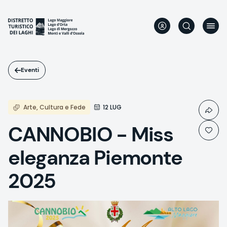
Salta
al
contenuto
principale
Eventi
Arte, Cultura e Fede
12 LUG
CANNOBIO - Miss
eleganza Piemonte
2025