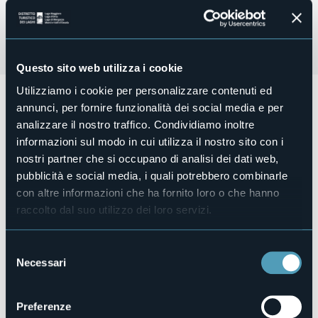
Questo sito web utilizza i cookie
Utilizziamo i cookie per personalizzare contenuti ed
Sabato 12 luglio dalle ore 21:30
si terrà il concorso
"Miss
annunci, per fornire funzionalità dei social media e per
eleganza Piemonte 2025"
nella fantastica cornice del
Lago Maggiore.
analizzare il nostro traffico. Condividiamo inoltre
informazioni sul modo in cui utilizza il nostro sito con i
Ingresso libero.
nostri partner che si occupano di analisi dei dati web,
pubblicità e social media, i quali potrebbero combinarle
Organizzatore
con altre informazioni che ha fornito loro o che hanno
Città di Cannobio
raccolto dal suo utilizzo dei loro servizi.
Luogo dell'evento
Piazza Vittorio Emanuele III
Selezione
Telefono
Necessari
del
+39 0323 71212
consenso
E-mail
info@turismocannobio.it
Preferenze