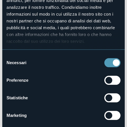
annunci, per fornire funzionalità dei social media e per
Luogo dell'evento
analizzare il nostro traffico. Condividiamo inoltre
Piazza Vittorio Emanuele III
informazioni sul modo in cui utilizza il nostro sito con i
Telefono
nostri partner che si occupano di analisi dei dati web,
+39 0323 71212 (IAT)
pubblicità e social media, i quali potrebbero combinarle
E-mail
con altre informazioni che ha fornito loro o che hanno
info@turismocannobio.it
raccolto dal suo utilizzo dei loro servizi.
Sito web
https://www.turismocannobio.it/
Selezione
Necessari
del
consenso
Piazza Vittorio Emanuele III
28822 - Cannobio (VB)
Preferenze
Statistiche
Marketing