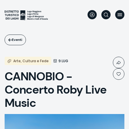
Salta
al
contenuto
principale
Eventi
Arte, Cultura e Fede
9 LUG
CANNOBIO -
Concerto Roby Live
Music