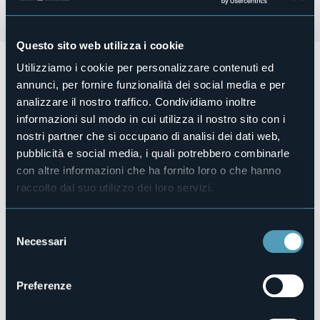
Questo sito web utilizza i cookie
Lunedì 25 agosto alle ore 20.30
presso la Collegiata di San
Utilizziamo i cookie per personalizzare contenuti ed
Vittore si terrà
annunci, per fornire funzionalità dei social media e per
il Concerto d'organo.
analizzare il nostro traffico. Condividiamo inoltre
Ingresso gratuito.
informazioni sul modo in cui utilizza il nostro sito con i
nostri partner che si occupano di analisi dei dati web,
Organizzatore
pubblicità e social media, i quali potrebbero combinarle
Città di Cannobio
con altre informazioni che ha fornito loro o che hanno
Luogo dell'evento
raccolto dal suo utilizzo dei loro servizi.
Collegiata di San Vittore
Telefono
+39 0323 71212
Selezione
Necessari
del
E-mail
info@turismocannobio.it
consenso
Sito web
Preferenze
https://www.turismocannobio.it/