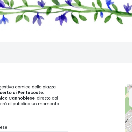
ggestiva cornice della piazza
certo di Pentecoste
.
nico Cannobiese
, diretto dal
frirà al pubblico un momento
iese