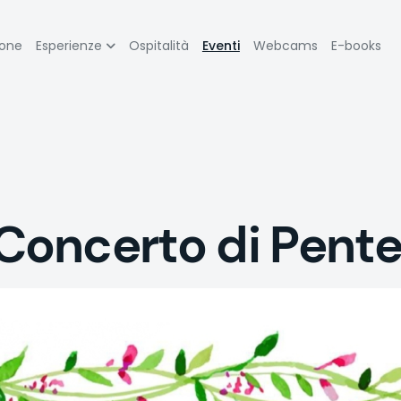
zione
ione
Esperienze
Ospitalità
Eventi
Webcams
E-books
pale
oncerto di Pent