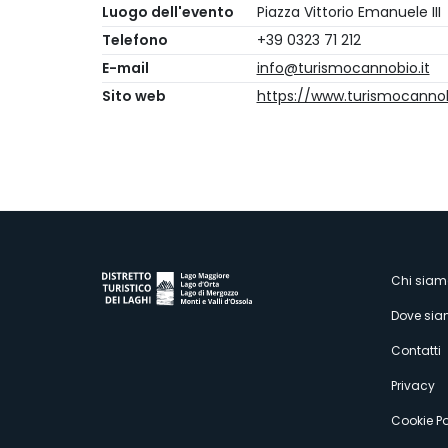
Luogo dell'evento
Piazza Vittorio Emanuele III
Telefono
+39 0323 71 212
E-mail
info@turismocannobio.it
Sito web
https://www.turismocannob
M
Chi siam
Dove si
s
Contatti
Privacy
Cookie Po