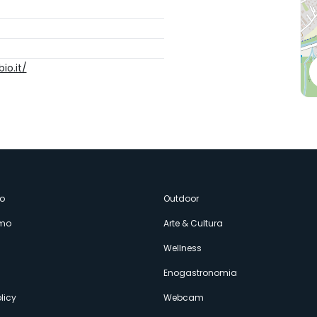
io.it/
enù
o
Outdoor
amo
Arte & Cultura
econdario
Wellness
Enogastronomia
licy
Webcam