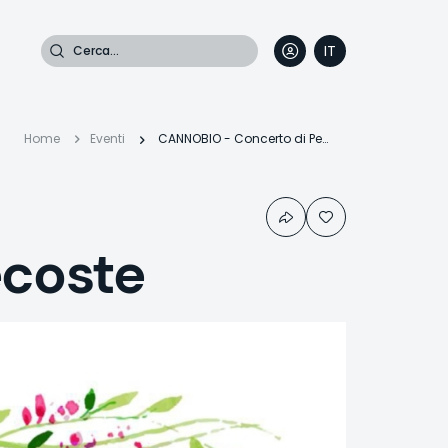
Cerca
IT
DE
EN
FR
Briciole
Home
Eventi
CANNOBIO - Concerto di Pentecoste
di
ecoste
pane