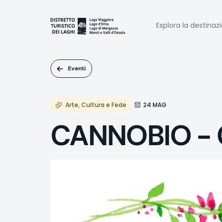
Salta
al
Naviga
contenuto
Esplora la destinaz
principale
princi
Eventi
Arte, Cultura e Fede
24 MAG
CANNOBIO - C