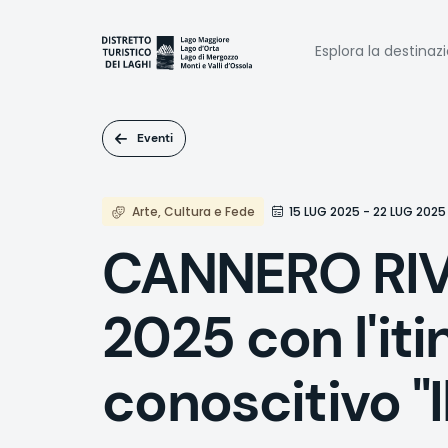
Salta
al
Naviga
contenuto
Esplora la destinaz
principale
princi
Eventi
Arte, Cultura e Fede
15 LUG 2025 - 22 LUG 2025
CANNERO RIVI
2025 con l'iti
conoscitivo "Il