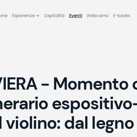
zione
ione
Esperienze
Ospitalità
Eventi
Webcams
E-books
pale
ERA - Momento c
nerario espositivo
 violino: dal legno a