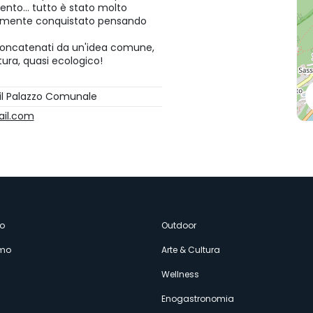
nto... tutto è stato molto
ramente conquistato pensando
 concatenati da un'idea comune,
tura, quasi ecologico!
 il Palazzo Comunale
ail.com
enù
o
Outdoor
amo
Arte & Cultura
econdario
Wellness
Enogastronomia