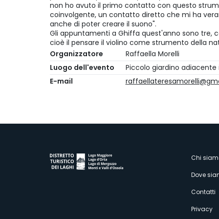
non ho avuto il primo contatto con questo strume
coinvolgente, un contatto diretto che mi ha ve
anche di poter creare il suono".
Gli appuntamenti a Ghiffa quest'anno sono tre,
cioè il pensare il violino come strumento della na
Organizzatore
Raffaella Morelli
Luogo dell'evento
Piccolo giardino adiacente
E-mail
raffaellateresamorelli@gm
M
Chi siam
Dove si
s
Contatti
Privacy