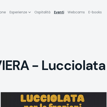
zione
ione
Esperienze
Ospitalità
Eventi
Webcams
E-books
pale
ERA - Lucciolata 