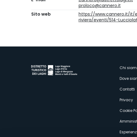
proloco@cannero.it
Sito web
https://www.cannero.it/it
riviera/eventi/514-Lucciol
M
Chi siam
Dove si
s
Contatti
Privacy
Cookie Po
Amminist
Esperienz