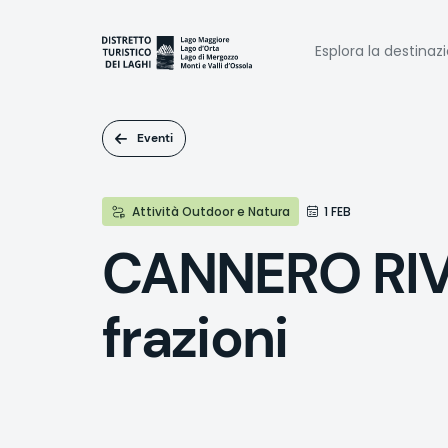
Salta
al
Naviga
contenuto
Esplora la destinaz
principale
princi
Eventi
Attività Outdoor e Natura
1 FEB
CANNERO RIVI
frazioni