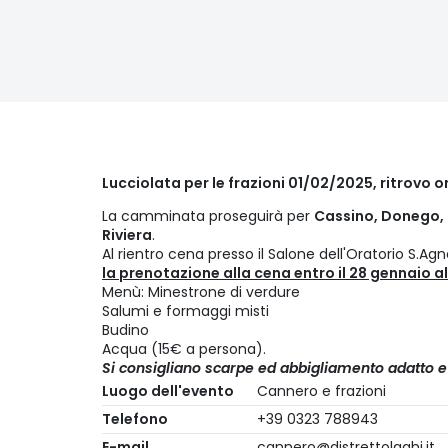
Lucciolata per le frazioni 01/02/2025, ritrovo or
La camminata proseguirà per
Cassino, Donego,
Riviera
.
Al rientro cena presso il Salone dell'Oratorio S.A
la prenotazione alla cena entro il 28 gennaio 
Menù: Minestrone di verdure
Salumi e formaggi misti
Budino
Acqua (15€ a persona).
Si consigliano scarpe ed abbigliamento adatto e
Luogo dell'evento
Cannero e frazioni
Telefono
+39 0323 788943
E-mail
cannero@distrettolaghi.it