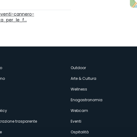
/eventi-cannero-
ata_per_le_f…
enù
o
Outdoor
amo
Arte & Cultura
econdario
Wellness
Enogastronomia
licy
Webcam
razione trasparente
Eventi
e
Ospitalità