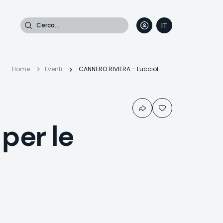
Cerca
IT
DE
EN
FR
Briciole
Home
Eventi
CANNERO RIVIERA - Lucciolata per le frazioni
di
per le
pane