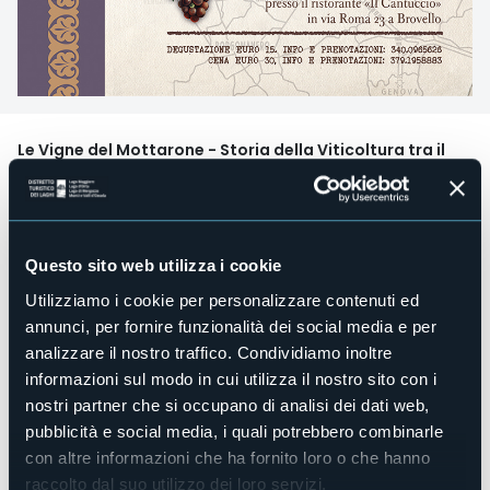
Le Vigne del Mottarone - Storia della Viticoltura tra il
Vergante e il Cusio
Programma:
SABATO 29 GIUGNO
Ore 16.00
Ritrovo presso la chiesa di San Pietro in Graglia
Questo sito web utilizza i cookie
Piana
Ore 16.30
Conferenza con presentazione /del volume
Utilizziamo i cookie per personalizzare contenuti ed
storico di Claudio Colombo
annunci, per fornire funzionalità dei social media e per
Ore 18.00 Messa in onore di san Pietro
analizzare il nostro traffico. Condividiamo inoltre
DOMENICA 30 GIUGNO - RIMANDATO A DOMENICA 7
informazioni sul modo in cui utilizza il nostro sito con i
LUGLIO, causa maltempo!
nostri partner che si occupano di analisi dei dati web,
Ore 16.00
Ritrovo a Brovello presso la chiesa di San Rocco
Ore 17.00
Benedizione delle vigne di Brovello
pubblicità e social media, i quali potrebbero combinarle
Ore 17.30
Degustazione di vini dei Poderi Colombo con
con altre informazioni che ha fornito loro o che hanno
prodotti del territorio
raccolto dal suo utilizzo dei loro servizi.