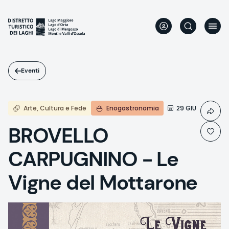
Salta
al
contenuto
principale
Eventi
Arte, Cultura e Fede
Enogastronomia
29 GIU
BROVELLO
CARPUGNINO - Le
Vigne del Mottarone