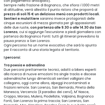
con pagamento anticipato).
Sempre nella frazione di Bognanco, che sfiora i 1.000 metri
di altitudine, verrà allestito il punto ristoro che proporrà al
prezzo di soli 15 € un delizioso menù con prodotti locali.
Sentieri e mulattiere
saranno invece protagonisti delle
cinque escursioni di mezza giornata per gli appassionati
delle due ruote,
con partenza alle 9.30 o alle 14.30 da San
Lorenzo
, cui si aggiunge l'escursione a piedi giornaliera con
partenza da Bognanco Fonti: tutti gli itinerari prevedono la
pausa pranzo a San Lorenzo.
Ogni percorso ha un nome evocativo che sarà lo spunto
per il racconto di una storia legata al territorio.
I percorsi:
Tra poesia e adrenalina
Due percorsi prettamente tecnici, adatti a bikers esperti
alla ricerca di nuove emozioni tra single tracks e discese
adrenaliniche lungo dimenticati sentieri valligiani che
collegano, oggi come allora, alpeggi incontaminati e
frazioni remote. San Lorenzo, San Bernardo, Pineta della
Manesca, Vercencio (il paradiso dei cervi), M' Nasce,
Croppo, Moraso, Mulera, Piodellate, Valpiana, Bognanco
Fonti, San Lorenzo la prima traccia; San Lorenzo, San