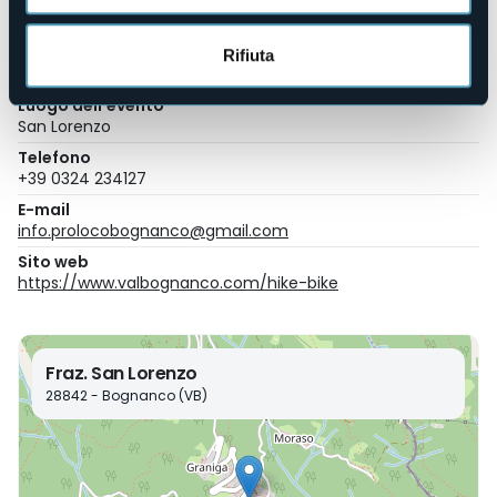
Organizzatore
Rifiuta
Pro Loco Bognanco
Luogo dell'evento
San Lorenzo
Telefono
+39 0324 234127
E-mail
info.prolocobognanco@gmail.com
Sito web
https://www.valbognanco.com/hike-bike
Fraz. San Lorenzo
28842 - Bognanco (VB)