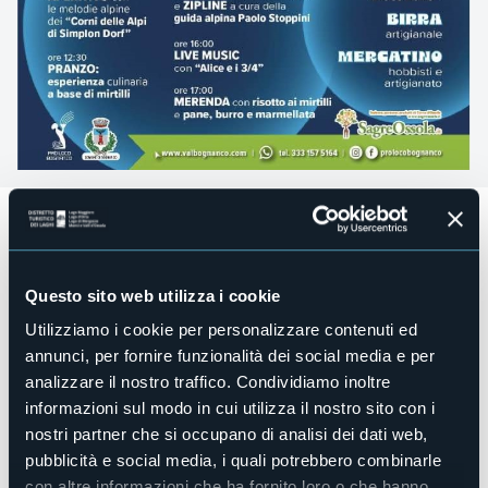
***ANNULLATA CAUSA MALTEMPO***
33^ edizione della Sagra del Mirtillo
Val Bognanco, località Gomba - domenica 30 Giugno
Questo sito web utilizza i cookie
2024 a partire dalle 11.00
Utilizziamo i cookie per personalizzare contenuti ed
Finalmente, dopo una lunga attesa, torna l’imperdibile
Sagra del Mirtillo!
annunci, per fornire funzionalità dei social media e per
analizzare il nostro traffico. Condividiamo inoltre
Un evento coloratissimo e gioioso il cui protagonista
informazioni sul modo in cui utilizza il nostro sito con i
assoluto è il mirtillo selvatico di montagna accompagnato
da musica, area ludica per bambini e mercatino di hobbisti
nostri partner che si occupano di analisi dei dati web,
e artigianato.
pubblicità e social media, i quali potrebbero combinarle
con altre informazioni che ha fornito loro o che hanno