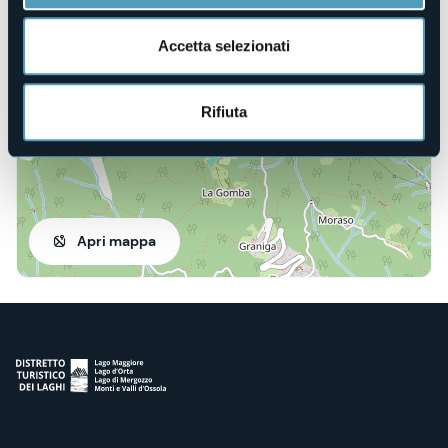
Loc. Gomba
28842 - Bognanco (VB)
Accetta selezionati
Rifiuta
Apri mappa