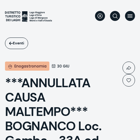
Salta
al
contenuto
principale
Eventi
Enogastronomia
30 GIU
***ANNULLATA
CAUSA
MALTEMPO***
BOGNANCO Loc.