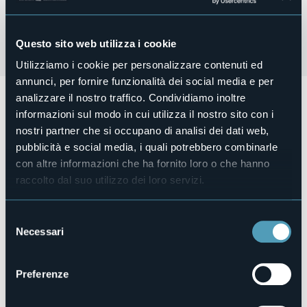
Questo sito web utilizza i cookie
Utilizziamo i cookie per personalizzare contenuti ed
annunci, per fornire funzionalità dei social media e per
Domenica 25 agosto alle ore 20:45
si rinnovata la
analizzare il nostro traffico. Condividiamo inoltre
ricorrenza con preghiera e riposizione solenne della
SS.
informazioni sul modo in cui utilizza il nostro sito con i
Madonna dell'Addolorata, con scalone illuminato.
nostri partner che si occupano di analisi dei dati web,
Organizzatore
pubblicità e social media, i quali potrebbero combinarle
Associazione Turistica Pro Loco Belgirate
con altre informazioni che ha fornito loro o che hanno
Luogo dell'evento
raccolto dal suo utilizzo dei loro servizi.
Vedi locandina
Telefono
+39 339 4152436
Selezione
Necessari
del
E-mail
info@prolocobelgirate.it
consenso
Sito web
Preferenze
https://www.facebook.com/prolocobelgirate/?locale=it_IT