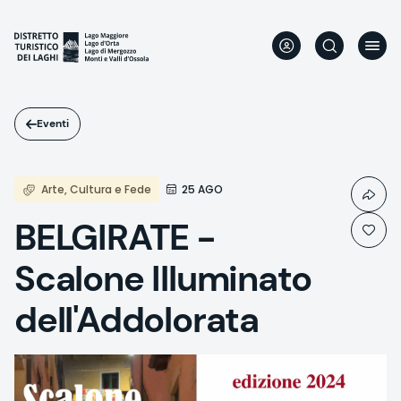
Salta
al
contenuto
principale
Eventi
Arte, Cultura e Fede
25 AGO
BELGIRATE -
Scalone Illuminato
dell'Addolorata