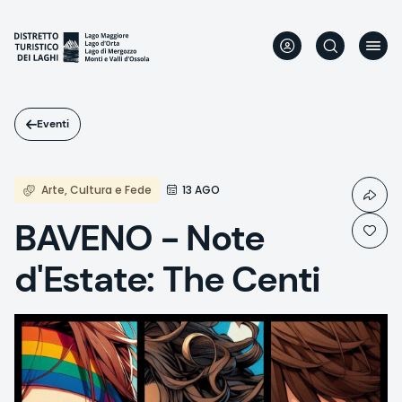
Salta
al
contenuto
principale
Eventi
Arte, Cultura e Fede
13 AGO
BAVENO - Note
d'Estate: The Centi