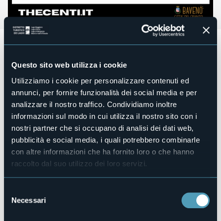
Mercoledì 13 agosto 2025, ore 21:00
Piazza Dante Alighieri - Baveno
Questo sito web utilizza i cookie
Concerto del trio THE CENTI: tre polistrumentisti e cantanti
di estrazione musicale eterogenea si incontrano in un
Utilizziamo i cookie per personalizzare contenuti ed
repertorio da Gaber a Ed Sheeran passando da Pino Daniele
annunci, per fornire funzionalità dei social media e per
e Daniele Silvestri.
analizzare il nostro traffico. Condividiamo inoltre
Il gruppo è composto da Giobi Fasoli, Mauro Pelletti e
informazioni sul modo in cui utilizza il nostro sito con i
Francesco Lembo.
nostri partner che si occupano di analisi dei dati web,
pubblicità e social media, i quali potrebbero combinarle
Ingresso libero e gratuito.
con altre informazioni che ha fornito loro o che hanno
Organizzazione a cura della Città di Baveno.
raccolto dal suo utilizzo dei loro servizi.
Organizzatore
Città di Baveno
Selezione
Luogo dell'evento
Necessari
Piazza Dante Alighieri
del
consenso
Telefono