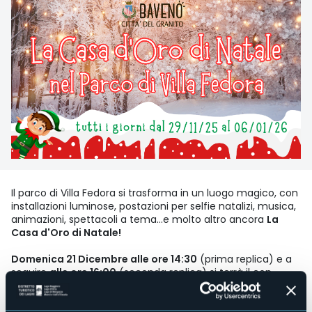
Il parco di Villa Fedora si trasforma in un luogo magico, con
installazioni luminose, postazioni per selfie natalizi, musica,
animazioni, spettacoli a tema...e molto altro ancora
La
Casa d'Oro di Natale!
Domenica 21 Dicembre alle ore 14:30
(prima replica) e a
seguire
alle ore 16:00
(seconda replica) si terrà il con
Concerto dei crazy brass,
ensemble di ottoni composto
da sei eclettici musicisti, che proporrà un repertorio