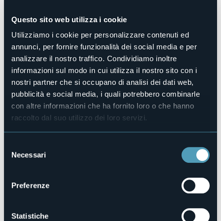
vastissimo, dal rinascimento alla musica contemporanea,
proponendo inoltre brani di musica da film e di musica folk
tradizionale.
Questo sito web utilizza i cookie
In caso di brutto tempo il concerto si terrà presso il Centro
Utilizziamo i cookie per personalizzare contenuti ed
culturale Nostr@domus, in Piazza della Chiesa, 8.
annunci, per fornire funzionalità dei social media e per
Ingresso gratuito.
analizzare il nostro traffico. Condividiamo inoltre
informazioni sul modo in cui utilizza il nostro sito con i
Organizzatore
nostri partner che si occupano di analisi dei dati web,
Città di Baveno
pubblicità e social media, i quali potrebbero combinarle
Luogo dell'evento
con altre informazioni che ha fornito loro o che hanno
Villa Fedora
raccolto dal suo utilizzo dei loro servizi.
Telefono
+39 0323924632
Selezione
E-mail
Necessari
info@bavenoturismo.it
del
consenso
Sito web
https://www.bavenoturismo.it/
Preferenze
Statistiche
Strada Nazionale del Sempione