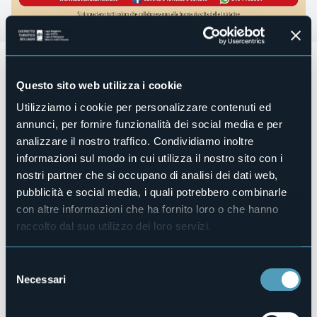
Mercoledì 13 dicembre 2023 alle ore 20.45 presso
Oratorio San Giuseppe a Romanico frazione di Baveno
Questo sito web utilizza i cookie
(VB)
Utilizziamo i cookie per personalizzare contenuti ed
A cura di Silvia Arfacchia (violino) e Gian Luca Rovelli
annunci, per fornire funzionalità dei social media e per
(cembalo).
analizzare il nostro traffico. Condividiamo inoltre
Ingresso libero.
informazioni sul modo in cui utilizza il nostro sito con i
nostri partner che si occupano di analisi dei dati web,
pubblicità e social media, i quali potrebbero combinarle
Organizzatore
con altre informazioni che ha fornito loro o che hanno
Corpo Musicale di Baveno e Comitato festeggiamenti di
Romanico
raccolto dal suo utilizzo dei loro servizi.
Luogo dell'evento
Oratorio di San Giuseppe
Selezione
Telefono
Necessari
del
+390323924632
consenso
E-mail