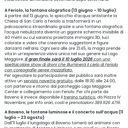
A Feriolo, la fontana olografica (13 giugno – 10 luglio)
A partire dal 13 giugno, lo specchio d’acqua antistante la
Chiesa di San Carlo a Feriolo si trasformerà in un
palcoscenico straordinario grazie a una fontana olografica:
l’acqua nebulizzata diventa un gigante schermo invisibile di
40 metri su cui saranno proiettate immagini 3D, luci
colorate e video che creeranno suggestioni e figure
danzanti nell’aria. Ogni sera alle ore 21:45, la magia prende
vita in un’esperienza visiva unica nel suo genere sul Lago
Maggiore.
Il gran finale sarà il 10 luglio 2026
con uno
spettacolare show di droni che illuminerà il cielo di Feriolo
con coreografie aeree mozzafiato.
Per agevolare la partecipazione del pubblico sarà inoltre
attivo un
servizio navetta gratuito
, dalle 18:30 alle 24:00,
con partenza e ritorno dal parcheggio Lago Maggiore
Center e collegamento con Feriolo. Per chi parte da
Baveno è invece disponibile il
trenino turistico
, da Piazza IV
Novembre; per info orari,
costi e prenotazioni 389.926 4719
.
A Baveno, le fontane luminose e il concerto sull’acqua (11
luglio – 23 agosto)
Dall’11 luglio il lungolago di Baveno tornerà ad animarsi con