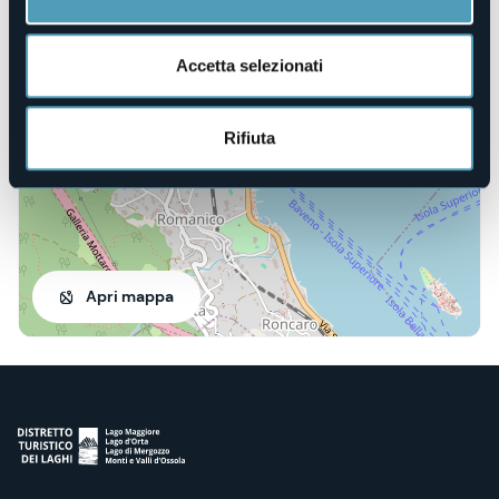
28831 - Baveno (VB)
Accetta selezionati
Rifiuta
Apri mappa