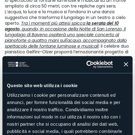
lo spettacolo di fontane luminose e musicali su un fronte
ampliato di circa 50 metri, con tre repliche ogni sera
.
L’acqua, la luce e la musica si fondono in una danza
suggestiva che trasforma il lungolago in un teatro a cielo
aperto.
Tra i momenti più attesi spicca
la serata del 10
agosto
, quando, in occasione della Notte di San Lorenzo, il
lungolago di Baveno ospiterà uno speciale concerto al
pianoforte a quattro mani sull'acqua, accompagnato dallo
spettacolo delle fontane luminose e musicali
: il celebre duo
pianistico Gelfini–Olzer proporrà l’emozionante progetto di
pianoforte a quattro mani in un’atmosfera unica, con le
note che si diffonderanno sull’acqua nella notte di San
Lorenzo.
A chiudere l'edizione 2026 sarà invece
domenica 23
agosto
, con un grande evento finale che vedrà
Questo sito web utilizza i cookie
protagonisti ancora una volta le fontane luminose e
musicali e uno spettacolare show di droni, per salutare
Utilizziamo i cookie per personalizzare contenuti ed
un'estate di luci, colori ed emozioni sul Lago Maggiore.
annunci, per fornire funzionalità dei social media e per
Non solo spettacoli
analizzare il nostro traffico. Condividiamo inoltre
Baveno e Feriolo d’Incanto non si esaurisce negli spettacoli
informazioni sul modo in cui utilizza il nostro sito con i
serali. L’estate 2026 propone un ricco calendario di
nostri partner che si occupano di analisi dei dati web,
appuntamenti capace di soddisfare ogni tipo di visitatore,
grazie anche alla preziosa collaborazione delle associazioni
pubblicità e social media, i quali potrebbero combinarle