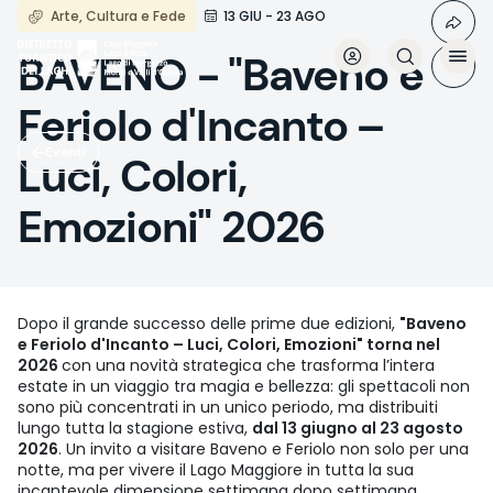
Salta
Arte, Cultura e Fede
13 GIU - 23 AGO
al
contenuto
BAVENO - "Baveno e
principale
Feriolo d'Incanto –
Eventi
Luci, Colori,
Emozioni" 2026
Dopo il grande successo delle prime due edizioni,
"Baveno
e Feriolo d'Incanto – Luci, Colori, Emozioni" torna nel
2026
con una novità strategica che trasforma l’intera
estate in un viaggio tra magia e bellezza: gli spettacoli non
sono più concentrati in un unico periodo, ma distribuiti
lungo tutta la stagione estiva,
dal 13 giugno al 23 agosto
2026
. Un invito a visitare Baveno e Feriolo non solo per una
notte, ma per vivere il Lago Maggiore in tutta la sua
incantevole dimensione settimana dopo settimana.