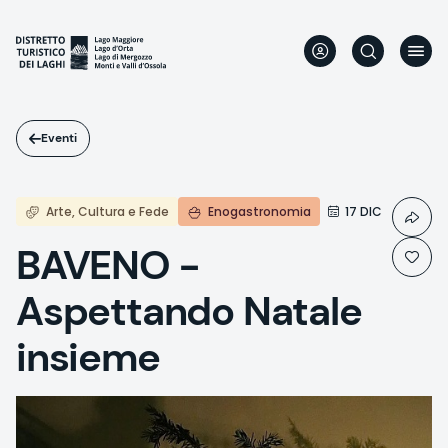
Salta
al
contenuto
principale
Eventi
Arte, Cultura e Fede
Enogastronomia
17 DIC
BAVENO -
Aspettando Natale
insieme