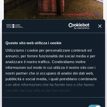
Domenica 17 dicembre 2023 dalle ore 11.00 alle ore 17.00
presso Piazza IV Novembre a Baveno (VB)
Questo sito web utilizza i cookie
Giornata di festa e di scambio di auguri. Dopo la partenza
del Trail Mottarone Xmas Edition, la piazza ospiterà
Utilizziamo i cookie per personalizzare contenuti ed
animazioni a tema con Babbo Natale.
Alle 12.30
vi sarà la
annunci, per fornire funzionalità dei social media e per
II° edizione della sfida dei risotti,
rivincita tra il Comitato
festeggiamenti di Oltrefiume e il Circolo di Baveno, a
analizzare il nostro traffico. Condividiamo inoltre
seguire la
panettonata e pandorata
a cura
informazioni sul modo in cui utilizza il nostro sito con i
dell’Associazione Amici della Vespa e Pallavolo Baveno. (in
nostri partner che si occupano di analisi dei dati web,
attesa di altre informazioni)
pubblicità e social media, i quali potrebbero combinarle
Accesso libero e gratuito
alle animazioni.
con altre informazioni che ha fornito loro o che hanno
raccolto dal suo utilizzo dei loro servizi.
In caso di maltempo la manifestazione non si terrà.
Credito: Foto di Laura Caligiuri
Selezione
Organizzatore