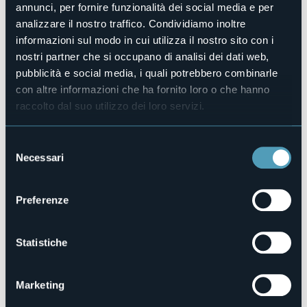
Associazione Genitori Bambini di Feriolo
annunci, per fornire funzionalità dei social media e per
Luogo dell'evento
analizzare il nostro traffico. Condividiamo inoltre
Sagrato della Chiesa San Carlo
informazioni sul modo in cui utilizza il nostro sito con i
Telefono
nostri partner che si occupano di analisi dei dati web,
+39 0323924632
pubblicità e social media, i quali potrebbero combinarle
E-mail
con altre informazioni che ha fornito loro o che hanno
info@bavenoturismo.it
raccolto dal suo utilizzo dei loro servizi.
Sito web
https://www.bavenoturismo.it/eventi/
Selezione
Necessari
del
consenso
Via della Chiesa
Preferenze
28831 - Baveno Feriolo (VB)
Statistiche
Marketing