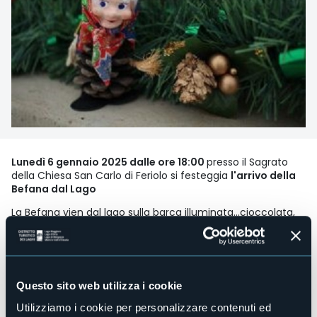
Lunedì 6 gennaio 2025 dalle ore 18:00
presso il Sagrato
della Chiesa San Carlo di Feriolo si festeggia
l'arrivo della
Befana dal Lago
La Befana vien dal lago sulla barca illuminata...cioccolata,
vin brûlé e tanti dolci porta a te!
Partecipazione libera e gratuita. In caso di maltempo la
Befana visiterà, casa per casa, i bambini e le bambine di
Feriolo.
Questo sito web utilizza i cookie
Utilizziamo i cookie per personalizzare contenuti ed
Organizzatore