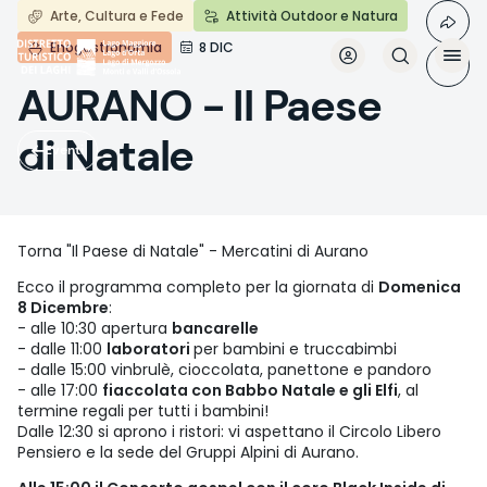
Salta
Arte, Cultura e Fede
Attività Outdoor e Natura
al
Enogastronomia
8 DIC
contenuto
principale
AURANO - Il Paese
di Natale
Eventi
Torna "Il Paese di Natale" - Mercatini di Aurano
Ecco il programma completo per la giornata di
Domenica
8 Dicembre
:
- alle 10:30 apertura
bancarelle
- dalle 11:00
laboratori
per bambini e truccabimbi
- dalle 15:00 vinbrulè, cioccolata, panettone e pandoro
- alle 17:00
fiaccolata con Babbo Natale e gli Elfi
, al
termine regali per tutti i bambini!
Dalle 12:30 si aprono i ristori: vi aspettano il Circolo Libero
Pensiero e la sede del Gruppi Alpini di Aurano.