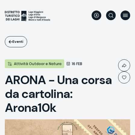
Salta
al
contenuto
principale
Eventi
Attività Outdoor e Natura
16 FEB
ARONA - Una corsa
da cartolina:
Arona10k