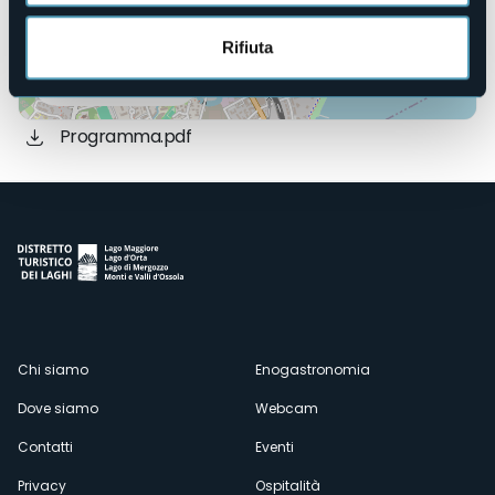
Rifiuta
Apri mappa
Programma.pdf
Menù
Chi siamo
Enogastronomia
Dove siamo
Webcam
secondario
Contatti
Eventi
Privacy
Ospitalità