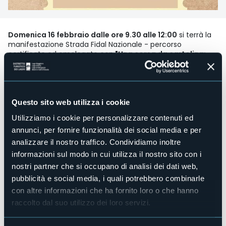
Domenica 16 febbraio dalle ore 9.30 alle 12:00
si terrà la
manifestazione Strada Fidal Nazionale - percorso
certificato ed omologato con
"Una corsa da cartolina:
Arona10k".
Distanze:
10k competitiva + 5k non competitiva.
Orari:
Ore 7:30 ritrovo presso Lungolago Caduti di Nassirya
Questo sito web utilizza i cookie
Ore 9:30 partenza gara competitiva
Utilizziamo i cookie per personalizzare contenuti ed
Ore 10:15 partenza gara non competitiva
Costi:
annunci, per fornire funzionalità dei social media e per
Gara non competitiva: € 5,00
analizzare il nostro traffico. Condividiamo inoltre
Gara competitiva: € 20,00
informazioni sul modo in cui utilizza il nostro sito con i
Iscrizione:
Direttamente cliccando
qui
nostri partner che si occupano di analisi dei dati web,
pubblicità e social media, i quali potrebbero combinarle
Programma dettagliato in allegato
con altre informazioni che ha fornito loro o che hanno
raccolto dal suo utilizzo dei loro servizi.