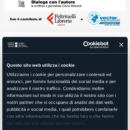
Martedì 1 ottobre alle ore 20.45
ad Arona, presso il
teatro
San Carlo
, un evento culturale di grande interesse:
il noto
giornalista d'inchiesta Sigfrido Ranucci presenta il suo
ultimo libro LA SCELTA
, pubblicato da Bompiani, che ha
raggiunto in sei mesi ben dieci ristampe.
Questo sito web utilizza i cookie
L'incontro è organizzato dalla Compagnia del Cinema San
Carlo con Daniele Bertoldini, con la collaborazione di
Utilizziamo i cookie per personalizzare contenuti ed
Feltrinelli Point e Vector spa;
dialoga con l'autore la
annunci, per fornire funzionalità dei social media e per
scrittrice e giornalista Cinzia Alibrandi.
analizzare il nostro traffico. Condividiamo inoltre
Ingresso gratuito.
informazioni sul modo in cui utilizza il nostro sito con i
nostri partner che si occupano di analisi dei dati web,
Sigfrido Ranucci: ha scritto per Paese Sera e per il Corriere
pubblicità e social media, i quali potrebbero combinarle
della sera, è giornalista Rai dal 1990 dove ha realizzato
coraggiose inchieste di mafia e sulla violazione dei diritti
con altre informazioni che ha fornito loro o che hanno
umani nel mondo.
raccolto dal suo utilizzo dei loro servizi.
Nel marzo del 2017 approda a Report come coordinatore di