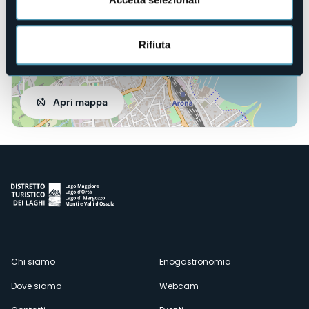
Rifiuta
Apri mappa
Menù
Chi siamo
Enogastronomia
Dove siamo
Webcam
secondario