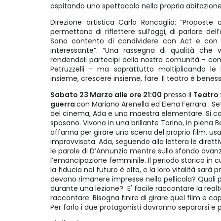
ospitando uno spettacolo nella propria abitazione
Direzione artistica Carlo Roncaglia: “Propos
permettono di riflettere sull’oggi, di parlare del
Sono contento di condividere con Act e con t
interessante”. “Una rassegna di qualità che vu
rendendoli partecipi della nostra comunità - co
Petruzzelli - ma soprattutto moltiplicando le
insieme, crescere insieme, fare. Il teatro è beness
Sabato 23 Marzo alle ore 21:00
presso il
Teatro 
guerra
con Mariano Arenella ed Elena Ferrara . S
del cinema, Ada e una maestra elementare. Si co
sposano. Vivono in una brillante Torino, in piena Be
affanna per girare una scena del proprio film, us
improvvisata. Ada, seguendo alla lettera le diretti
le parole di D’Annunzio mentre sullo sfondo avanz
l’emancipazione femminile. Il periodo storico in c
la fiducia nel futuro è alta, e la loro vitalità sar
devono rimanere impresse nella pellicola? Quali
durante una lezione? E' facile raccontare la realtà
raccontare. Bisogna finire di girare quel film e capi
Per farlo i due protagonisti dovranno separarsi e p