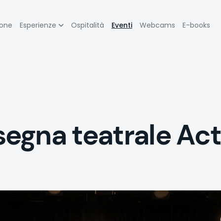
zione
ione
Esperienze
Ospitalità
Eventi
Webcams
E-books
pale
gna teatrale Act