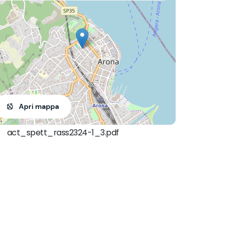
Apri mappa
act_spett_rass2324-1_3.pdf