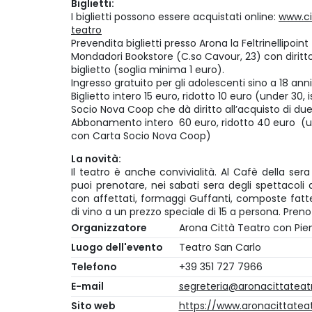
Biglietti:
I biglietti possono essere acquistati online:
www.ci
teatro
Prevendita biglietti presso Arona la Feltrinellipoi
Mondadori Bookstore (C.so Cavour, 23) con diritto
biglietto (soglia minima 1 euro).
Ingresso gratuito per gli adolescenti sino a 18 ann
Biglietto intero 15 euro, ridotto 10 euro (under 30, 
Socio Nova Coop che dà diritto all’acquisto di due 
Abbonamento intero 60 euro, ridotto 40 euro (und
con Carta Socio Nova Coop)
La novità:
Il teatro è anche convivialità. Al Cafè della sera
puoi prenotare, nei sabati sera degli spettacoli a
con affettati, formaggi Guffanti, composte fatte
di vino a un prezzo speciale di 15 a persona. Pren
Organizzatore
Arona Città Teatro con Pie
Luogo dell'evento
Teatro San Carlo
Telefono
+39 351 727 7966
E-mail
segreteria@aronacittateatr
Sito web
https://www.aronacittateat