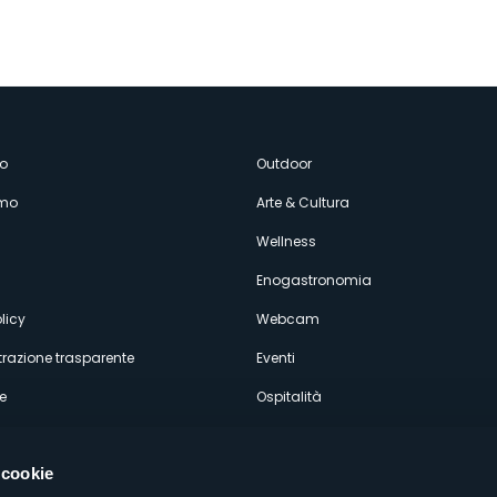
enù
o
Outdoor
amo
Arte & Cultura
econdario
Wellness
Enogastronomia
licy
Webcam
razione trasparente
Eventi
e
Ospitalità
 cookie