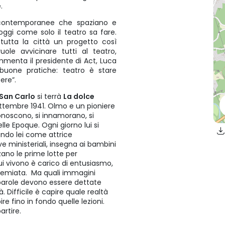
.
te contemporanee che spaziano e
l’oggi come solo il teatro sa fare.
utta la città un progetto così
ole avvicinare tutti al teatro,
mmenta il presidente di Act, Luca
 buone pratiche: teatro è stare
ere”.
San Carlo
si terrà
La dolce
ettembre 1941. Olmo e un pioniere
noscono, si innamorano, si
lle Epoque. Ogni giorno lui si
ando lei come attrice
ve ministeriali, insegna ai bambini
ano le prime lotte per
ui vivono è carico di entusiasmo,
à premiata. Ma quali immagini
 parole devono essere dettate
. Difficile è capire quale realtà
re fino in fondo quelle lezioni.
artire.