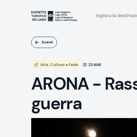
Salta
al
Naviga
contenuto
Esplora la destinaz
principale
princi
Eventi
Arte, Cultura e Fede
23 MAR
ARONA - Rasse
guerra