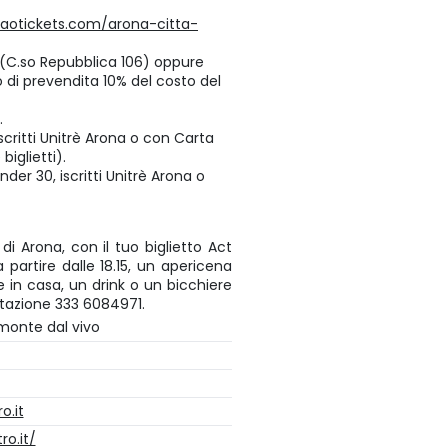
aotickets.com/arona-citta-
nt (C.so Repubblica 106) oppure
 di prevendita 10% del costo del
i.
iscritti Unitrè Arona o con Carta
biglietti).
er 30, iscritti Unitrè Arona o
 di Arona, con il tuo biglietto Act
 partire dalle 18.15, un apericena
 in casa, un drink o un bicchiere
otazione 333 6084971.
monte dal vivo
o.it
ro.it/