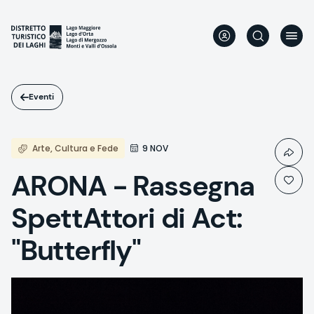
Salta
al
contenuto
principale
Eventi
Arte, Cultura e Fede
9 NOV
ARONA - Rassegna
SpettAttori di Act:
"Butterfly"