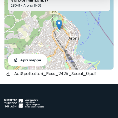
Via Don Minzoni, 17
28041 - Arona (NO)
Apri mappa
ActSpettattori_Rass_2425_Social_0.pdf