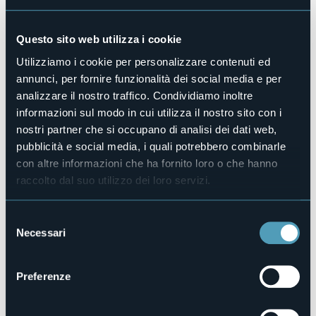
all’autoeliminazione per la felicità altrui.
Crediti:
Questo sito web utilizza i cookie
Compagnia
Teatro Blu
Utilizziamo i cookie per personalizzare contenuti ed
Regia di
Kuniaki Ida con Silvia Priori
e con la partecipazione
annunci, per fornire funzionalità dei social media e per
di
Kaoru Saito – soprano, Gruppo Kotoji – Tamburi
giapponesi
analizzare il nostro traffico. Condividiamo inoltre
Testo di
Silvia Priori
informazioni sul modo in cui utilizza il nostro sito con i
Collaborazione alla regia di
Roberto Gerbolès
nostri partner che si occupano di analisi dei dati web,
Musiche:
Robert Gorick – Scene: Luigi Bello
pubblicità e social media, i quali potrebbero combinarle
Costumi:
Sartoria Bianchi – Milano e Vittoria Papaleo
con altre informazioni che ha fornito loro o che hanno
Biglietti:
raccolto dal suo utilizzo dei loro servizi.
Online
cliccando qui.
Prevendita La Feltrinelli Point e Mondadori Bookstore in
Selezione
Arona con diritto di prevendita 10% del costo del biglietto
Necessari
(soglia minima € 1,00)
del
consenso
In teatro la sera dello spettacolo:
Intero:
biglietto € 15,00 - Abbonamento 5 spettacoli €
Preferenze
60,00
Ridotto:
socio Nova Coop, Feltrinelli e Mondadori
(max 2