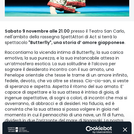
Sabato 9 novembre alle 21.00
presso il Teatro San Carlo,
nell'ambito della rassegna SpettAttori di Act si terrà lo
spettacolo
"Butterfly", una storia d’ amore giapponese
.
Raccontiamo la vicenda intima di Butterfly, la sua carica
emotiva, la sua purezza, e la sua instancabile attesa in
un’atmosfera esotica. La sua solitudine è l’alcova per
sognare il desiderato incontro con il suo amato, una
Penelope orientale che tesse le trame di un amore infinito,
fedele, devoto, che va oltre se stessa. Cio-cio-san, si veste
di speranza e aspetta. Aspetta il ritorno del suo amato. E’
capace di aspettare e la sua attesa è intrisa di gioia, di
ingenue aspettative, di sogni a colori, di incontri che mai si
avverranno, di abbracci e di desideri. Ha fiducia, ed è
convinta che la sua attesa si possa volgere in gioia nel
momento in cui il pennacchio di una nave, un fil di fumo,
dividerà in due l’orizzonte del mare di Nagasaki. La nostra
Butterfly è la celebrazione della speranza sul confine fra
realtà e illusione, dell’affetto materno fino a giungere