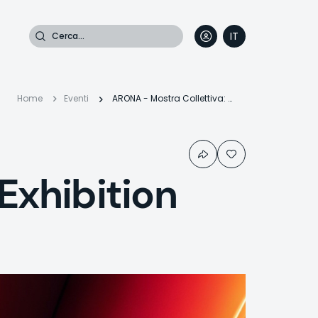
Cerca
IT
DE
EN
FR
Briciole
Home
Eventi
ARONA - Mostra Collettiva: Art Exhibition 2025
di
Exhibition
pane