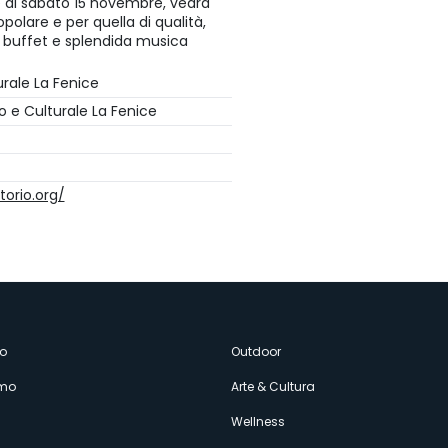
le di sabato 15 novembre, vedrà
polare e per quella di qualità,
o buffet e splendida musica
urale La Fenice
co e Culturale La Fenice
torio.org/
enù
o
Outdoor
amo
Arte & Cultura
econdario
Wellness