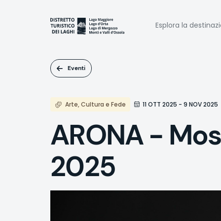
Salta
al
Naviga
contenuto
Esplora la destinaz
principale
princi
Eventi
Arte, Cultura e Fede
11 OTT 2025 - 9 NOV 2025
ARONA - Mostr
2025