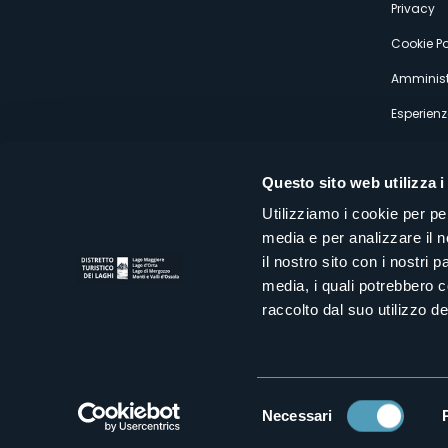
Privacy
Cookie Po
Amminist
Esperienz
Questo sito web utilizza i
Utilizziamo i cookie per pe
media e per analizzare il n
Distretto Turistico dei Laghi Scrl
il nostro sito con i nostri 
Sede legale e operativa: Corso Italia 26 - 28838 Stresa VB - It
media, i quali potrebbero 
tel:
+39 0323 30416
infoturismo@distrettolaghi.it
e
distrettolaghi@legalmail.it
raccolto dal suo utilizzo dei
www.distrettolaghi.it
P.I. 01648650032
Selezione
Necessari
del