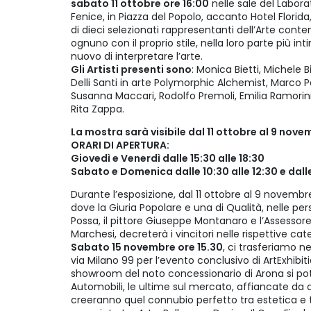
sabato 11 ottobre ore 16:00
nelle sale del Laborat
Fenice, in Piazza del Popolo, accanto Hotel Florida
di dieci selezionati rappresentanti dell’Arte con
ognuno con il proprio stile, nella loro parte più in
nuovo di interpretare l’arte.
Gli Artisti presenti sono
: Monica Bietti, Michele B
Delli Santi in arte Polymorphic Alchemist, Marco 
Susanna Maccari, Rodolfo Premoli, Emilia Ramorin
Rita Zappa.
La mostra sarà visibile dal 11 ottobre al 9 nove
ORARI DI APERTURA:
Giovedì e Venerdì dalle 15:30 alle 18:30
Sabato e Domenica dalle 10:30 alle 12:30 e dalle
Durante l’esposizione, dal 11 ottobre al 9 novemb
dove la Giuria Popolare e una di Qualità, nelle pe
Possa, il pittore Giuseppe Montanaro e l’Assessore
Marchesi, decreterà i vincitori nelle rispettive cat
Sabato 15 novembre ore 15.30
, ci trasferiamo n
via Milano 99 per l’evento conclusivo di ArtExhibiti
showroom del noto concessionario di Arona si p
Automobili, le ultime sul mercato, affiancate da qu
creeranno quel connubio perfetto tra estetica e