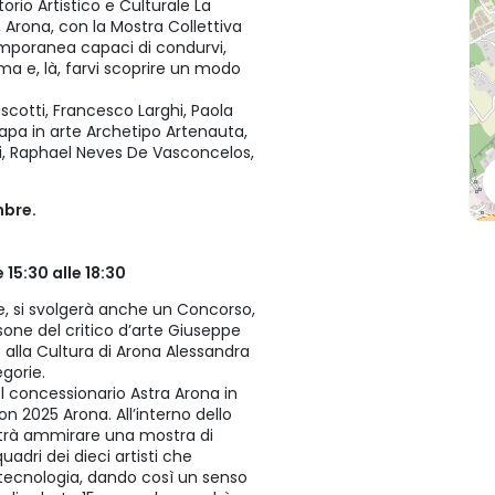
orio Artistico e Culturale La
, Arona, con la Mostra Collettiva
temporanea capaci di condurvi,
tima e, là, farvi scoprire un modo
iscotti, Francesco Larghi, Paola
Papa in arte Archetipo Artenauta,
i, Raphael Neves De Vasconcelos,
mbre.
 15:30 alle 18:30
re, si svolgerà anche un Concorso,
rsone del critico d’arte Giuseppe
 alla Cultura di Arona Alessandra
egorie.
el concessionario Astra Arona in
on 2025 Arona. All’interno dello
otrà ammirare una mostra di
adri dei dieci artisti che
 tecnologia, dando così un senso