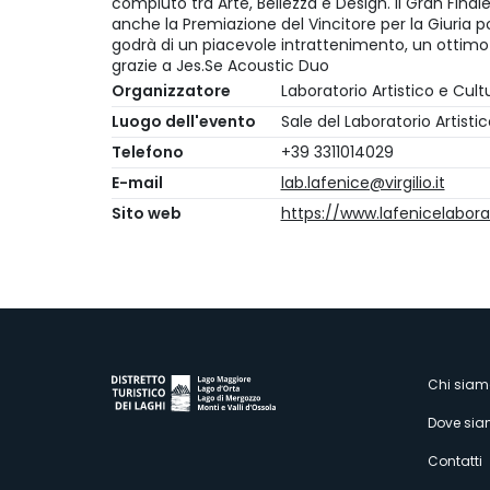
compiuto tra Arte, Bellezza e Design. Il Gran Fina
anche la Premiazione del Vincitore per la Giuria po
godrà di un piacevole intrattenimento, un ottim
grazie a Jes.Se Acoustic Duo
Organizzatore
Laboratorio Artistico e Cult
Luogo dell'evento
Sale del Laboratorio Artisti
Telefono
+39 3311014029
E-mail
lab.lafenice@virgilio.it
Sito web
https://www.lafenicelabora
M
Chi siam
Dove si
s
Contatti