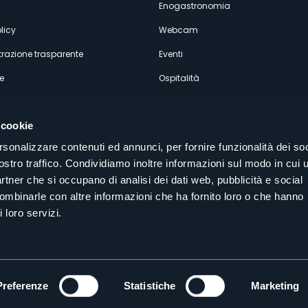
Enogastronomia
licy
Webcam
razione trasparente
Eventi
e
Ospitalità
 cookie
rsonalizzare contenuti ed annunci, per fornire funzionalità dei soc
ostro traffico. Condividiamo inoltre informazioni sul modo in cui u
Seguici sui nostri canali social
partner che si occupano di analisi dei dati web, pubblicità e social
aly
combinarle con altre informazioni che ha fornito loro o che hanno
 loro servizi.
Preferenze
Statistiche
Marketing