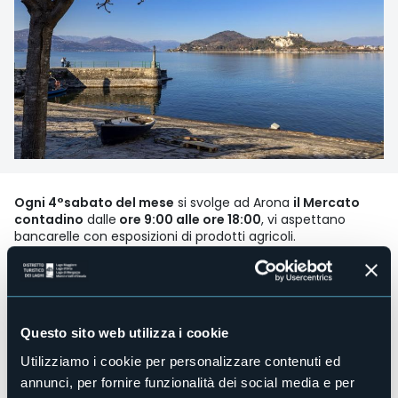
Ogni 4°sabato del mese
si svolge ad Arona
il Mercato
contadino
dalle
ore 9:00 alle ore 18:00
, vi aspettano
bancarelle con esposizioni di prodotti agricoli.
Credito fotografico: Archivio Fotografico Distretto Turistico
dei Laghi, Ph: Marco Benedetto Cerini
Organizzatore
Associazione il Crivello
Questo sito web utilizza i cookie
Luogo dell'evento
Lungolago Nassiriya
Utilizziamo i cookie per personalizzare contenuti ed
annunci, per fornire funzionalità dei social media e per
Telefono