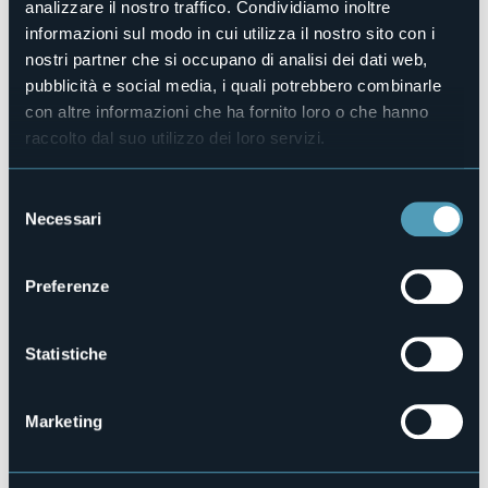
+39 0322 243601 / + 39 333 7730636
analizzare il nostro traffico. Condividiamo inoltre
informazioni sul modo in cui utilizza il nostro sito con i
E-mail
turismo.arona@comune.arona.no.it
nostri partner che si occupano di analisi dei dati web,
ilcrivello@gmail.com
pubblicità e social media, i quali potrebbero combinarle
Sito web
con altre informazioni che ha fornito loro o che hanno
https://www.promoearte.it/arca/eventistorico/i-nostri-
raccolto dal suo utilizzo dei loro servizi.
mercati-agricoli/mercato-…
Selezione
Necessari
del
Lungolago Caduti di Nassirya
consenso
28041 - Arona (NO)
Preferenze
Statistiche
Marketing
Apri mappa