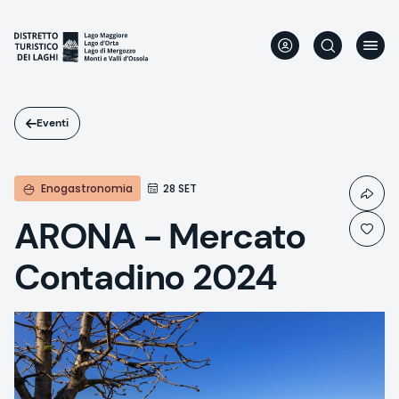
Salta
al
contenuto
principale
Eventi
Enogastronomia
28 SET
ARONA - Mercato
Contadino 2024