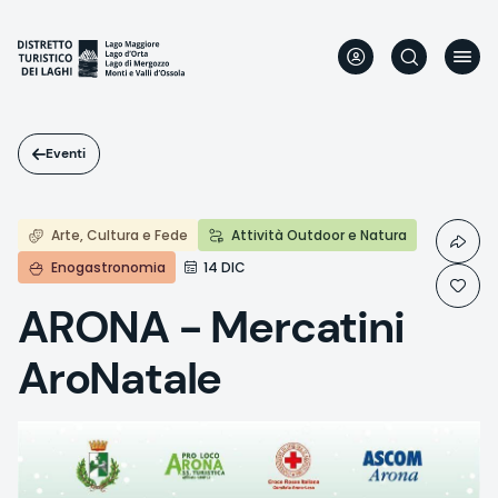
Salta
al
contenuto
principale
Eventi
Arte, Cultura e Fede
Attività Outdoor e Natura
Enogastronomia
14 DIC
ARONA - Mercatini
AroNatale