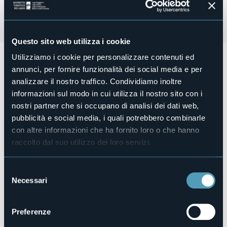
Questo sito web utilizza i cookie
Utilizziamo i cookie per personalizzare contenuti ed
Domenica 14 dicembre 2025
in
Piazza del Popolo
per
tutta la giornata più di 130 bancarelle propongono un
annunci, per fornire funzionalità dei social media e per
percorso da non perdere tra curiosità ed oggetti regalo
analizzare il nostro traffico. Condividiamo inoltre
natalizi, dolci e prelibatezze, gustosi prodotti
informazioni sul modo in cui utilizza il nostro sito con i
enogastronomici del territorio.
nostri partner che si occupano di analisi dei dati web,
pubblicità e social media, i quali potrebbero combinarle
Organizzatore
con altre informazioni che ha fornito loro o che hanno
Arti e Sapori di Nord Ovest
raccolto dal suo utilizzo dei loro servizi.
Luogo dell'evento
Piazza del Popolo
Selezione
Telefono
Necessari
del
+39 349 560 8408
consenso
E-mail
info@prolocoarona.it
Preferenze
turismo.arona@comune.arona.no.it
artiesaporidinordovest@gmail.com