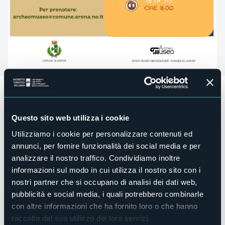
Laboratori per bambini e ragazzi: Viaggio nella
Preistoria
Vuoi scoprire come vivevano gli uomini della Preistoria?
Questo sito web utilizza i cookie
Non perdere l'occasione di viaggiare indietro nel tempo e
Utilizziamo i cookie per personalizzare contenuti ed
diventare un piccolo esploratore della Preistoria!
annunci, per fornire funzionalità dei social media e per
3 laboratori:
analizzare il nostro traffico. Condividiamo inoltre
Domenica 26 aprile 2026 alle ore 16:00
informazioni sul modo in cui utilizza il nostro sito con i
Ricette dalla preistoria
nostri partner che si occupano di analisi dei dati web,
(età 7+)
pubblicità e social media, i quali potrebbero combinarle
Sabato 16 maggio 2026 alle ore 16:00
con altre informazioni che ha fornito loro o che hanno
Laboratorio di antropologia
(età 13+)
raccolto dal suo utilizzo dei loro servizi.