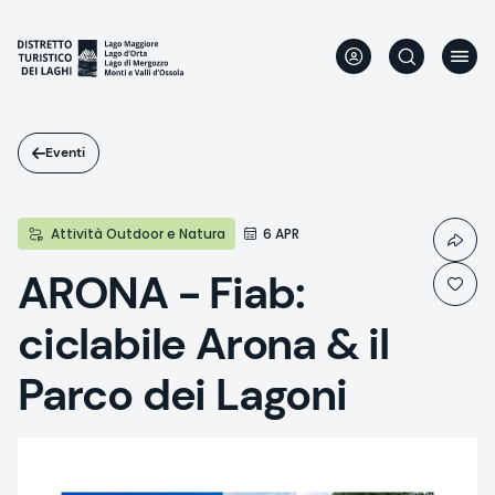
Salta
al
contenuto
principale
Eventi
Attività Outdoor e Natura
6 APR
ARONA - Fiab:
ciclabile Arona & il
Parco dei Lagoni