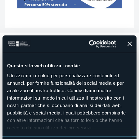
Domenica 6 aprile
si terrà la biciclettata
Arona & il Parco
dei Lagoni.
Partenza alle ore 09:00
davanti all'Ufficio Turistico di
Arona. Percorreremo la ciclabile che ci porterà al parco dei
Questo sito web utilizza i cookie
Lagoni di Mercurago. Da Oleggio Castello andremo a
Utilizziamo i cookie per personalizzare contenuti ed
vedere Cascina Incocco e la sua chiesetta. Attraverso i
boschi di San Carlo arriveremo all'agriturismo Bio Matto,
annunci, per fornire funzionalità dei social media e per
dove Francesca ci servirà il pranzo preparato da "La
analizzare il nostro traffico. Condividiamo inoltre
Madamina". Proseguiremo verso il Colosso di San Carlo e
informazioni sul modo in cui utilizza il nostro sito con i
poi alla Rocca di Arona per uno sguardo sulla città.
nostri partner che si occupano di analisi dei dati web,
Dislivello 280 m, percorso 50% sterrato.
pubblicità e social media, i quali potrebbero combinarle
Prenotazioni entro giovedì 3 aprile al numero nel box.
con altre informazioni che ha fornito loro o che hanno
raccolto dal suo utilizzo dei loro servizi.
Costi:
Costo non soci € 30,00 Comprende assicurazione, pranzo