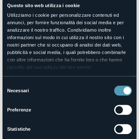
Gli animatori dell’oratorio San Carlo vi invitano
martedì 13
Questo sito web utilizza i cookie
febbraio dalle 14.30
alla
Festa di Carnevale
in maschera
2024.
Utilizziamo i cookie per personalizzare contenuti ed
annunci, per fornire funzionalità dei social media e per
Programma
analizzare il nostro traffico. Condividiamo inoltre
ore 14.30 accoglienza e giochi
ore 15.00 giochi, animazione e sfilata
informazioni sul modo in cui utilizza il nostro sito con i
ore 16.00 merenda insieme
nostri partner che si occupano di analisi dei dati web,
Organizzatore
pubblicità e social media, i quali potrebbero combinarle
Oratorio San Carlo
con altre informazioni che ha fornito loro o che hanno
Luogo dell'evento
raccolto dal suo utilizzo dei loro servizi.
Oratorio San Carlo
Telefono
Selezione
+39 0322 47368
Necessari
del
Sito web
https://www.oratorioarona.it/
consenso
Preferenze
Via Don Minzoni, 17
Statistiche
28041 - Arona (NO)