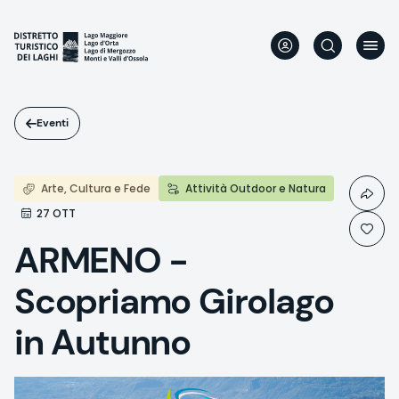
Salta
al
contenuto
principale
Eventi
Arte, Cultura e Fede
Attività Outdoor e Natura
27 OTT
ARMENO -
Scopriamo Girolago
in Autunno