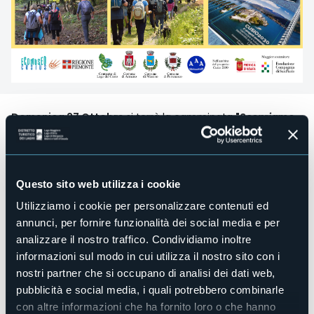
Domenica 27 Ottobre
si terrà la camminata
"
Scopriamo
Girolago - Autumn Edition
".
Un'escursione ad anello sulle
morbide colline del Lago d’Orta, tra i paesi di Armeno,
Miasino e Pettenasco: cammineremo immersi nella
bellezza della natura che si veste dei colori sgargianti
dell’autunno, sulle colline vista lago.
Questo sito web utilizza i cookie
Al termine, gusteremo un aperitivo preparato dagli
Utilizziamo i cookie per personalizzare contenuti ed
Alberghieri di Armeno e visiteremo il loro museo, unico al
mondo!
annunci, per fornire funzionalità dei social media e per
Visiteremo l’esposizione “Ambiente in mostra” dedicata ai
analizzare il nostro traffico. Condividiamo inoltre
progetti ambientali del
Contratto di Lago del Cusio
e
informazioni sul modo in cui utilizza il nostro sito con i
realizzata per il progetto
Cusio2030
nostri partner che si occupano di analisi dei dati web,
Informazioni pratiche
pubblicità e social media, i quali potrebbero combinarle
RITROVO: ore 09.30
ad Armeno
con altre informazioni che ha fornito loro o che hanno
LUNGHEZZA: 11 km circa