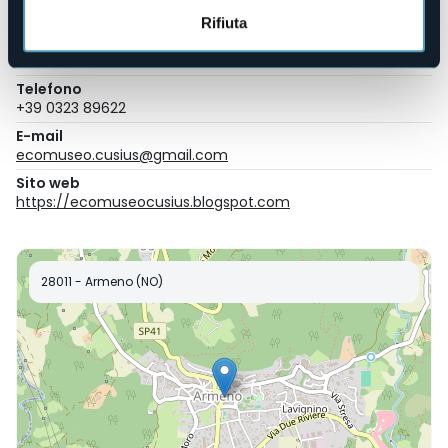
Ecomuseo del Lago d'Orta e Mottarone
Rifiuta
Luogo dell'evento
Vedi locandina
Telefono
+39 0323 89622
E-mail
ecomuseo.cusius@gmail.com
Sito web
https://ecomuseocusius.blogspot.com
28011 - Armeno (NO)