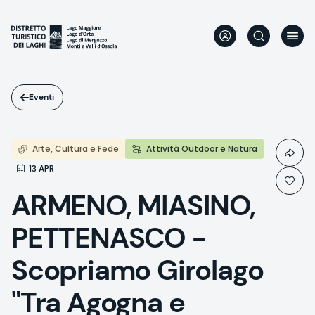
Salta
al
contenuto
principale
Eventi
Arte, Cultura e Fede
Attività Outdoor e Natura
13 APR
ARMENO, MIASINO,
PETTENASCO -
Scopriamo Girolago
"Tra Agogna e