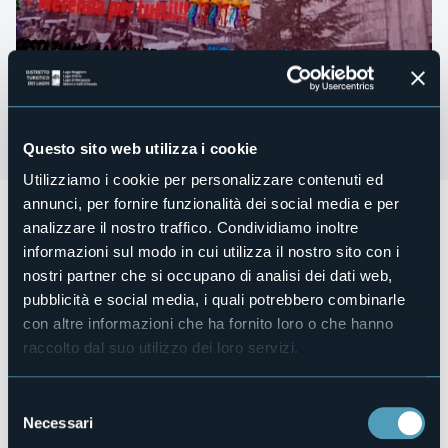
Questo sito web utilizza i cookie
Utilizziamo i cookie per personalizzare contenuti ed
annunci, per fornire funzionalità dei social media e per
L’iniziativa “
Aspettando il Natale
” organizzata dal Gruppo
analizzare il nostro traffico. Condividiamo inoltre
Folk Antronese in collaborazione con il Soccorso Alpino,
viene festeggiata l'
8 dicembre ad Antronapiana.
informazioni sul modo in cui utilizza il nostro sito con i
nostri partner che si occupano di analisi dei dati web,
Alle ore 9.00 apertura mercatini di Natale
pubblicità e social media, i quali potrebbero combinarle
Alle ore 12.30 pranzo in compagnia presso salone
con altre informazioni che ha fornito loro o che hanno
polivalente (20 euro adulti , 10 euro bambini) prenotazioni
raccolto dal suo utilizzo dei loro servizi.
Silvia 3496521929.
Alle ore 15.30 la tradizionale discesa di Babbo Natale dal
Selezione
Campanile della Chiesa di San Lorenzo e poi merenda per
Necessari
tutti.
del