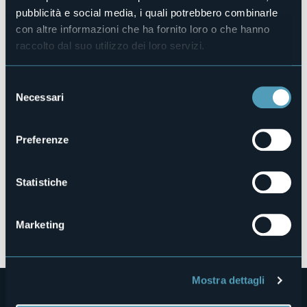
pubblicità e social media, i quali potrebbero combinarle
19,3°
Cielo sereno
con altre informazioni che ha fornito loro o che hanno
raccolto dal suo utilizzo dei loro servizi.
Alpe Lusentino
Selezione
28845 - Domodossola (VB)
Necessari
del
consenso
Preferenze
Statistiche
Marketing
Apri mappa
Mostra dettagli