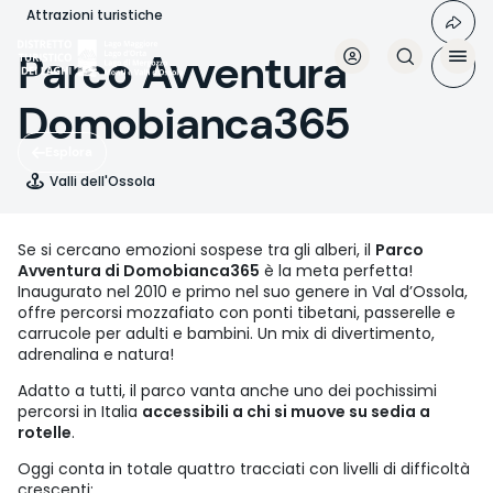
Salta
Attrazioni turistiche
al
contenuto
Parco Avventura
principale
Domobianca365
Esplora
Valli dell'Ossola
Se si cercano emozioni sospese tra gli alberi, il
Parco
Avventura di Domobianca365
è la meta perfetta!
Inaugurato nel 2010 e primo nel suo genere in Val d’Ossola,
offre percorsi mozzafiato con ponti tibetani, passerelle e
carrucole per adulti e bambini. Un mix di divertimento,
adrenalina e natura!
Adatto a tutti, il parco vanta anche uno dei pochissimi
percorsi in Italia
accessibili a chi si muove su sedia a
rotelle
.
Oggi conta in totale quattro tracciati con livelli di difficoltà
crescenti: