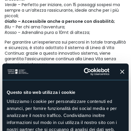
Verde
– Perfetto per iniziare, con 15 passaggi sospesi ma
sempre a un’altezza rassicurante, ideale anche per i più
piccoli;
Giallo
– Accessibile anche a persone con disabilità;
Blu
– Per chi ama l’avventura;
Rosso
– Adrenalina pura a 10mt di altezza;
Per garantire un’esperienza sui percorsi in totale tranquillità
e sicurezza, è stato adottato il sistema di Linea di Vita
Continua: grazie a questo innovativo sistema, viene
garantita l’assicurazione continua alla Linea Vita senza
doversi mai staccare.
ph. Arch. Domobianca365 - Giulia Giussani, Martina
Schibuola
E-mail
info@domobianca.it
Questo sito web utilizza i cookie
Telefono
Utilizziamo i cookie per personalizzare contenuti ed
+39 0324 44652
annunci, per fornire funzionalità dei social media e per
analizzare il nostro traffico. Condividiamo inoltre
Sito web
informazioni sul modo in cui utilizza il nostro sito con i
nostri partner che si occupano di analisi dei dati web,